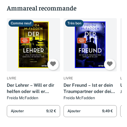
Ammareal recommande
Comme neuf
Très bon
C
LIVRE
LIVRE
LIV
Der Lehrer – Will er dir
Der Freund – Ist er dein
Un
helfen oder will er
Traumpartner oder dein
Jer
deinen Tod?: Thriller -
Killer?: Thriller - Der
Freida McFadden
Freida McFadden
Von der Autorin des
SPIEGEL-Nr.1-Bestseller.
Weltbestsellers »Wenn
Von der Autorin des
Ajouter
9,12 €
Ajouter
9,49 €
A
sie wüsste«.
Weltbestsellers »Wenn s