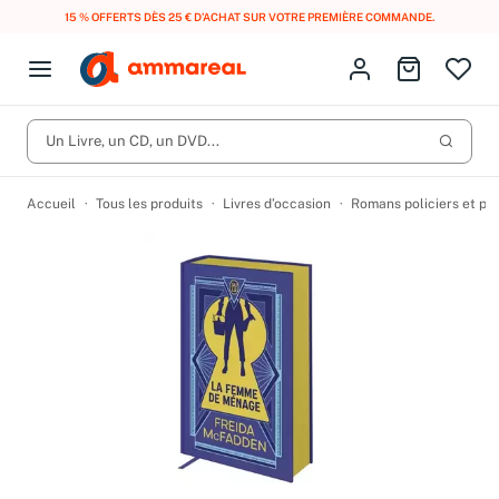
15 % OFFERTS DÈS 25 € D’ACHAT SUR VOTRE PREMIÈRE COMMANDE.
Fermer le menu
Identifiez-vous
Aller au p
Open menu
Livres d’occasion
Lancer 
Un Livre, un CD, un DVD...
CD d'occasion
Produits
Catégories
DVD d'occasion
Accueil
Tous les produits
Livres d’occasion
Romans policiers et po
Vinyles d'occasion
Partitions
Culture à 1 €
Vous n'avez pas trouvé l'article que vous cherchiez ?
Activez les notifications dans votre compte pour être alerté dès
Meilleures ventes
qu'il est en stock.
Nos engagements
Créer une alerte