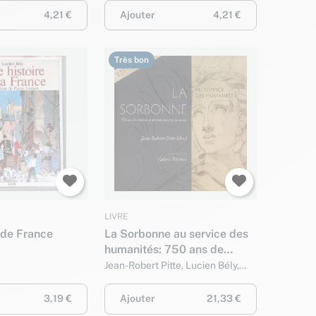
4,21 €
Ajouter
4,21 €
Très bon
LIVRE
 de France
La Sorbonne au service des
humanités: 750 ans de
création et de transmission
Jean-Robert Pitte, Lucien Bély,
Jacques-Olivier Boudon, Collectif
du savoir (1257-2007)
et Valérie Pécresse
3,19 €
Ajouter
21,33 €