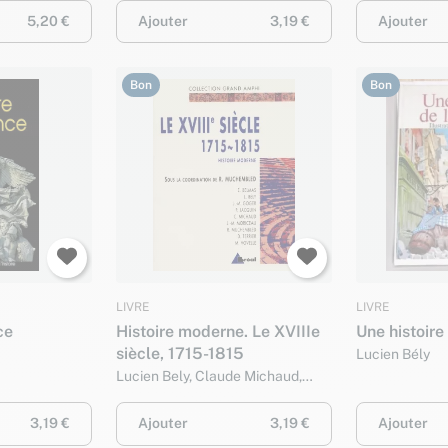
5,20 €
Ajouter
3,19 €
Ajouter
Bon
Bon
LIVRE
LIVRE
ce
Histoire moderne. Le XVIIIe
Une histoire
siècle, 1715-1815
Lucien Bély
Lucien Bely, Claude Michaud,
Jean-Marc Moriceau, Philippe
Jacquin, Michel Vovelle, Didier
3,19 €
Ajouter
3,19 €
Ajouter
Terrier, Jean-Marcel Goger,