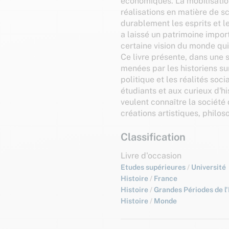
économiques. La mobilisatio
réalisations en matière de sc
durablement les esprits et les
a laissé un patrimoine impor
certaine vision du monde qui
Ce livre présente, dans une 
menées par les historiens sur
politique et les réalités soc
étudiants et aux curieux d'his
veulent connaître la sociét
créations artistiques, philoso
Classification
Livre d'occasion
Etudes supérieures
/
Université
Histoire
/
France
Histoire
/
Grandes Périodes de l'
Histoire
/
Monde