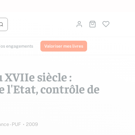
Identifiez-vous
Aller au panier
Lancer la recherche
os engagements
Valoriser mes livres
 XVIIe siècle :
 l'Etat, contrôle de
ance - PUF
2009