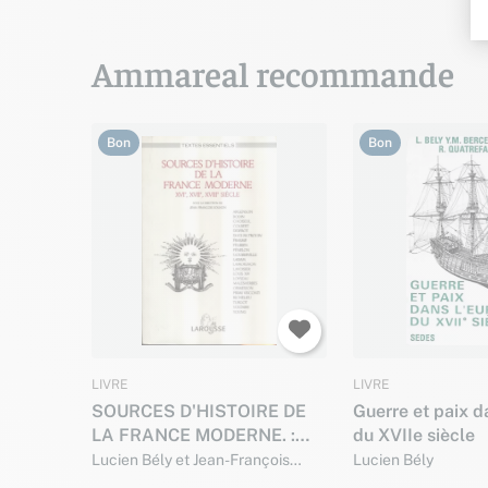
Ammareal recommande
Bon
Bon
LIVRE
LIVRE
SOURCES D'HISTOIRE DE
Guerre et paix d
LA FRANCE MODERNE. :
du XVIIe siècle
XVIème, XVIIème, XVIIIème
Lucien Bély et Jean-François
Lucien Bély
Solnon
siècle