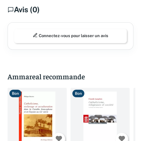
Avis (0)
Connectez-vous pour laisser un avis
Ammareal recommande
Bon
Bon
T