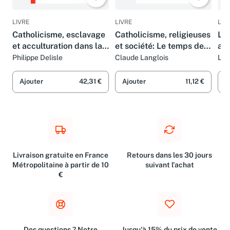
LIVRE
LIVRE
LIV
Catholicisme, esclavage
Catholicisme, religieuses
Le
et acculturation dans la
et société: Le temps des
aux
Caraïbe francophone et
bonnes soeurs (XIXe
Philippe Delisle
Claude Langlois
Lou
en Guyane au XIXe
siècle)
siècle
Ajouter
42,31 €
Ajouter
11,12 €
A
Livraison gratuite en France
Retours dans les 30 jours
Métropolitaine à partir de 10
suivant l'achat
€