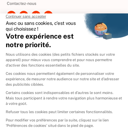
Contactez-nous
International
🇪🇸
Espagne
🇩🇪
Allemagne
🇮🇹
Italie
Donner vos livres