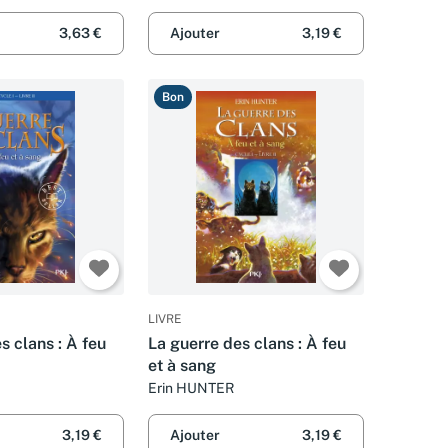
3,63 €
Ajouter
3,19 €
Bon
LIVRE
s clans : À feu
La guerre des clans : À feu
et à sang
Erin HUNTER
3,19 €
Ajouter
3,19 €