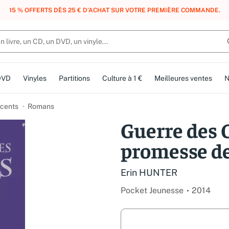
, DES POINTS, DES RÉCOMPENSES :
REJOIGNEZ GRATUITEMENT LE CLUB 
DVD
Vinyles
Partitions
Culture à 1 €
Meilleures ventes
N
cents
Romans
Guerre des C
promesse de
Erin HUNTER
Pocket Jeunesse
2014