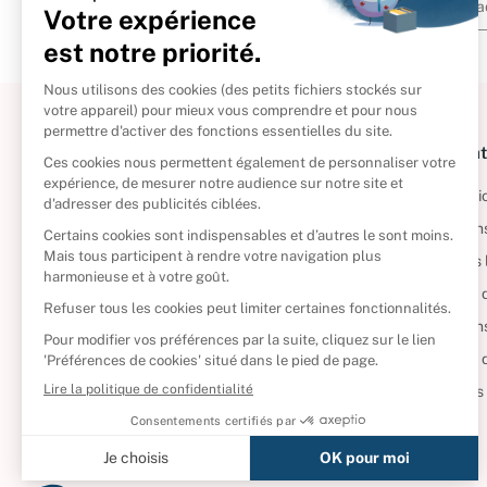
À propos
Informat
Politique de retour
Informatio
Reprendre vos livres
Condition
Qui sommes-nous ?
Mentions 
Foire aux questions
Politique 
Nos engagements
Condition
CD d'occasion
Politique
DVD d'occasion
Gérer vos
Livres d’occasion