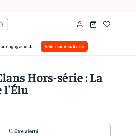
AMMAREAL.
Identifiez-vous
Aller au panier
Lancer la recherche
os engagements
Valoriser mes livres
lans Hors-série : La
 l'Élu
Être alerté