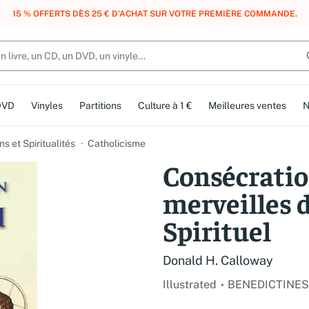
, DES POINTS, DES RÉCOMPENSES :
REJOIGNEZ GRATUITEMENT LE CLUB 
DVD
Vinyles
Partitions
Culture à 1 €
Meilleures ventes
N
ns et Spiritualités
Catholicisme
Consécration
merveilles 
Spirituel
Donald H. Calloway
Illustrated
BENEDICTINES