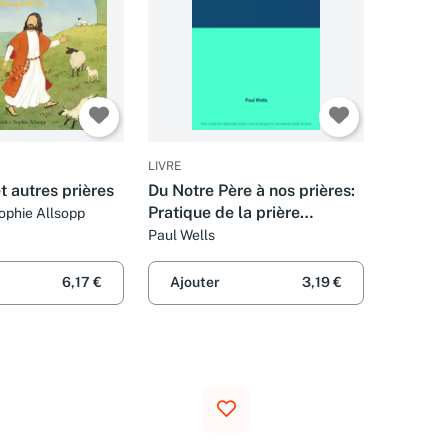
LIVRE
t autres prières
Du Notre Père à nos prières:
Pratique de la prière
ophie Allsopp
aujourd'hui
Paul Wells
6,17 €
Ajouter
3,19 €