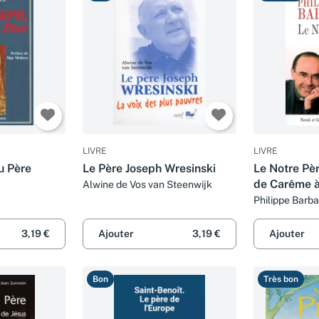
LIVRE
LIVRE
u Père
Le Père Joseph Wresinski
Le Notre Pè
de Carême à
Alwine de Vos van Steenwijk
Philippe Barba
3,19 €
Ajouter
3,19 €
Ajouter
Bon
Très bon