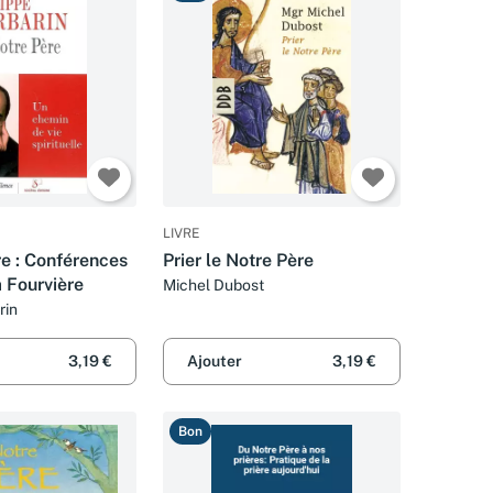
LIVRE
re : Conférences
Prier le Notre Père
 Fourvière
Michel Dubost
rin
3,19 €
Ajouter
3,19 €
Bon