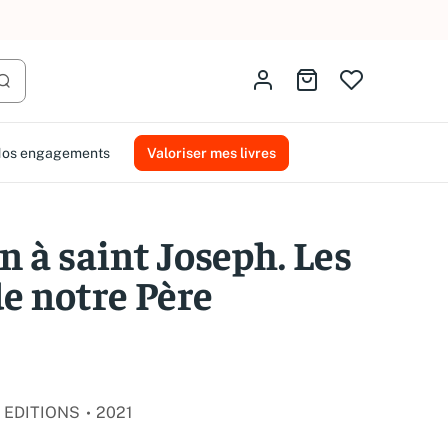
AMMAREAL.
Identifiez-vous
Aller au panier
Lancer la recherche
os engagements
Valoriser mes livres
 à saint Joseph. Les
de notre Père
 EDITIONS
2021