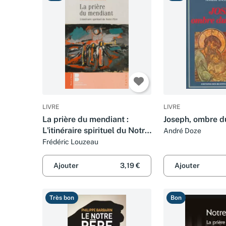
LIVRE
LIVRE
La prière du mendiant :
Joseph, ombre d
L'itinéraire spirituel du Notre
André Doze
Père
Frédéric Louzeau
Ajouter
3,19 €
Ajouter
Très bon
Bon