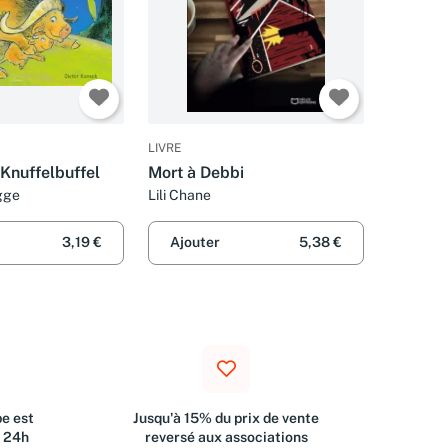
LIVRE
 Knuffelbuffel
Mort à Debbi
gge
Lili Chane
3,19 €
Ajouter
5,38 €
e est
Jusqu'à 15% du prix de vente
s 24h
reversé aux associations