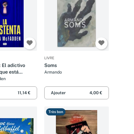
LIVRE
 El adictivo
Soms
l que está
Armando
den
lmente: 1
11,14 €
Ajouter
4,00 €
Très bon