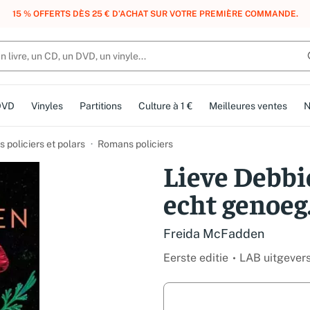
, DES POINTS, DES RÉCOMPENSES :
REJOIGNEZ GRATUITEMENT LE CLUB 
DVD
Vinyles
Partitions
Culture à 1 €
Meilleures ventes
N
 policiers et polars
Romans policiers
Lieve Debbi
echt genoeg.
Freida McFadden
Eerste editie
LAB uitgever