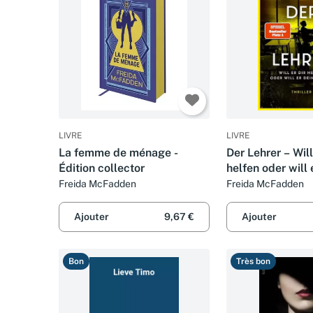
LIVRE
LIVRE
La femme de ménage -
Der Lehrer – Will
Édition collector
helfen oder will 
Tod?: Thriller - 
Freida McFadden
Freida McFadden
Autorin des Welt
»Wenn sie wüsst
Ajouter
9,67 €
Ajouter
Bon
Très bon