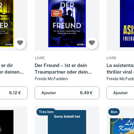
LIVRE
LIVRE
 er dir
Der Freund – Ist er dein
La asistenta:
er deinen
Traumpartner oder dein
thriller vira
Von der
Killer?: Thriller - Der
arrasando
Freida McFadden
Freida McFad
bestsellers
SPIEGEL-Nr.1-Bestseller.
internaciona
e«.
Von der Autorin des
(SUMA)
9,12 €
Ajouter
9,49 €
Ajouter
Weltbestsellers »Wenn s
Très bon
Bon