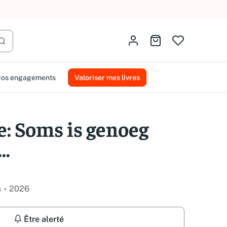
AMMAREAL.
Identifiez-vous
Aller au panier
Lancer la recherche
os engagements
Valoriser mes livres
e: Soms is genoeg
..
s
2026
Être alerté