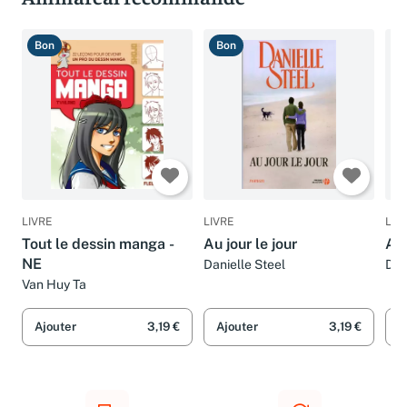
Ammareal recommande
Bon
Bon
B
LIVRE
LIVRE
LIV
Tout le dessin manga -
Au jour le jour
Au 
NE
Danielle Steel
Dan
Van Huy Ta
Ajouter
3,19 €
Ajouter
3,19 €
A