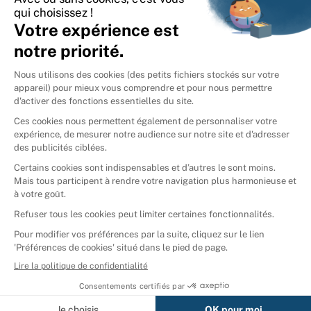
International
🇪🇸
Espagne
🇩🇪
Allemagne
🇮🇹
Italie
Donner vos livres
Ammareal © 2026
Afficher tous les résultats