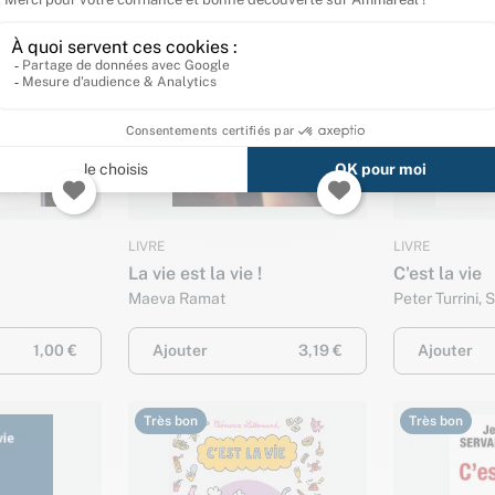
Très bon
Très bon
LIVRE
LIVRE
La vie est la vie !
C'est la vie
Maeva Ramat
Peter Turrini, S
et Jean-Claude
1,00 €
Ajouter
3,19 €
Ajouter
Très bon
Très bon