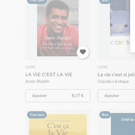
Très bon
Bon
LIVRE
LIVRE
LA VIE C'EST LA VIE
La vie c'est si joli
Amin Sheikh
Claude Lévêque
Ajouter
6,17 €
Ajouter
Très bon
Bon