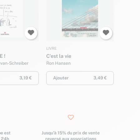
LIVRE
E !
C'est la vie
rvan-Schreiber
Ron Hansen
3,19 €
Ajouter
3,49 €
e est
Jusqu'à 15% du prix de vente
s 24h
reversé aux associations