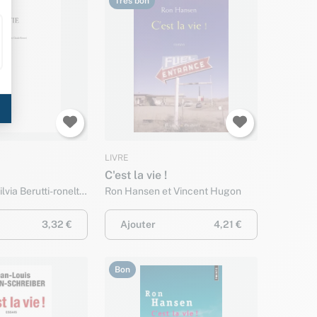
Très bon
LIVRE
C'est la vie !
ilvia Berutti-ronelt
Ron Hansen et Vincent Hugon
 Berutti
3,32 €
Ajouter
4,21 €
Bon