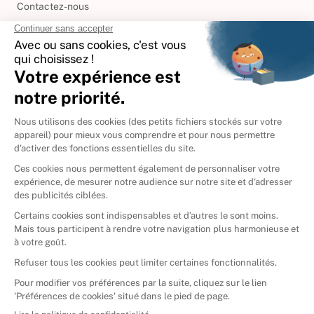
Contactez-nous
International
🇪🇸
Espagne
🇩🇪
Allemagne
🇮🇹
Italie
Donner vos livres