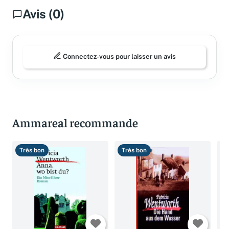
Avis (0)
Connectez-vous pour laisser un avis
Ammareal recommande
Très bon
Très bon
B