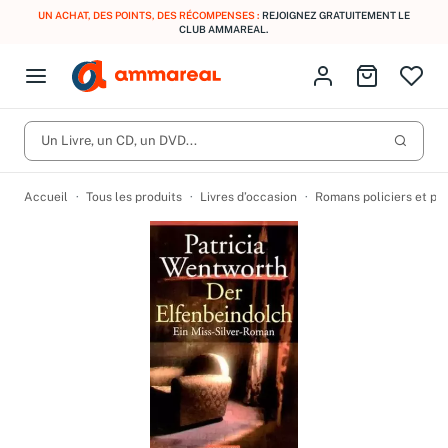
UN ACHAT, DES POINTS, DES RÉCOMPENSES :
REJOIGNEZ GRATUITEMENT LE
CLUB AMMAREAL.
Fermer le menu
Identifiez-vous
Aller au p
Open menu
Livres d’occasion
Lancer 
CD d'occasion
Un Livre, un CD, un DVD...
Produits
Catégories
DVD d'occasion
Accueil
Tous les produits
Livres d’occasion
Romans policiers et po
Vinyles d'occasion
Partitions
Culture à 1 €
Vous n'avez pas trouvé l'article que vous cherchiez ?
Activez les notifications dans votre compte pour être alerté dès
Meilleures ventes
qu'il est en stock.
Nos engagements
Créer une alerte