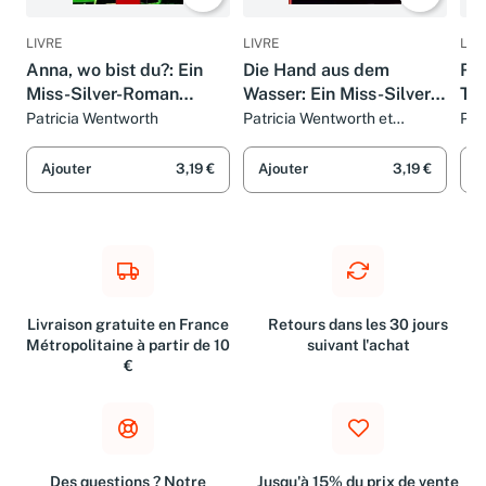
LIVRE
LIVRE
LIV
Anna, wo bist du?: Ein
Die Hand aus dem
Re
Miss-Silver-Roman
Wasser: Ein Miss-Silver-
Tod
(Goldmann Krimi)
Roman (Goldmann Krimi)
Ro
Patricia Wentworth
Patricia Wentworth et
Pat
Irmgard Wild
Ajouter
3,19 €
Ajouter
3,19 €
A
Livraison gratuite en France
Retours dans les 30 jours
Métropolitaine à partir de 10
suivant l'achat
€
Des questions ? Notre
Jusqu'à 15% du prix de vente