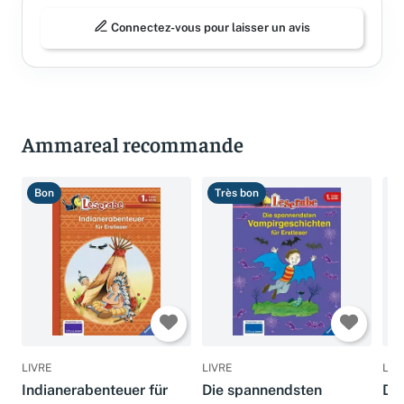
Connectez-vous pour laisser un avis
Ammareal recommande
Bon
Très bon
T
LIVRE
LIVRE
LIV
Indianerabenteuer für
Die spannendsten
Din