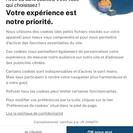
International
🇪🇸
Espagne
🇩🇪
Allemagne
🇮🇹
Italie
Donner vos livres
Ammareal © 2026
Afficher tous les résultats