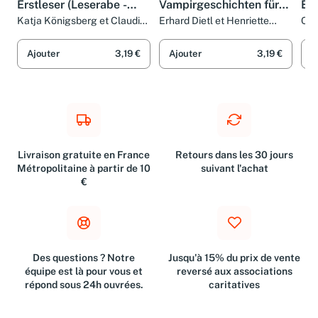
Erstleser (Leserabe -
Vampirgeschichten für
Ers
Sonderausgaben)
Erstleser: Mit Leserätsel
Kla
Katja Königsberg et Claudia
Erhard Dietl et Henriette
Cla
Ondracek
Wich
Kle
(Leserabe -
Kin
Sonderausgaben)
(Le
Ajouter
3,19 €
Ajouter
3,19 €
A
So
Livraison gratuite en France
Retours dans les 30 jours
Métropolitaine à partir de 10
suivant l'achat
€
Des questions ? Notre
Jusqu'à 15% du prix de vente
équipe est là pour vous et
reversé aux associations
répond sous 24h ouvrées.
caritatives