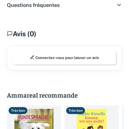
Questions fréquentes
Avis (0)
Connectez-vous pour laisser un avis
Ammareal recommande
Très bon
Très bon
C