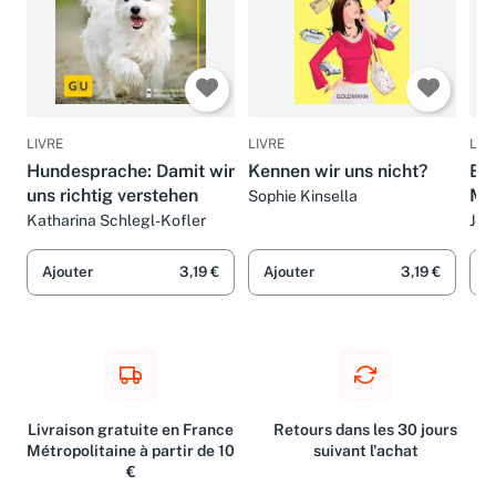
LIVRE
LIVRE
LIV
Hundesprache: Damit wir
Kennen wir uns nicht?
Bev
uns richtig verstehen
Mit
Sophie Kinsella
Far
Katharina Schlegl-Kofler
Jes
Ajouter
3,19 €
Ajouter
3,19 €
A
Livraison gratuite en France
Retours dans les 30 jours
Métropolitaine à partir de 10
suivant l'achat
€