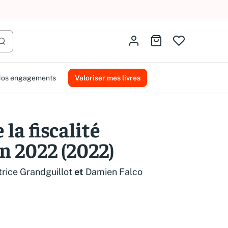
AMMAREAL.
Identifiez-vous
Aller au panier
Lancer la recherche
os engagements
Valoriser mes livres
 la fiscalité
n 2022 (2022)
rice Grandguillot
et
Damien Falco