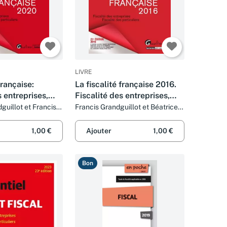
LIVRE
française:
La fiscalité française 2016.
s entreprises,
Fiscalité des entreprises,
 particuliers
fiscalité des particuliers
guillot et Francis
Francis Grandguillot et Béatrice
Grandguillot
1,00 €
Ajouter
1,00 €
Bon