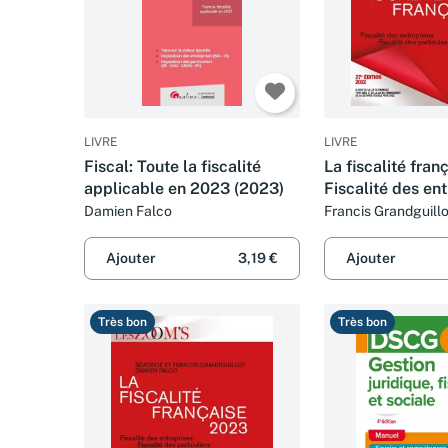
LIVRE
LIVRE
Fiscal: Toute la fiscalité
La fiscalité fran
applicable en 2023 (2023)
Fiscalité des ent
Fiscalité des par
Damien Falco
Francis Grandguillo
Grandguillot et Da
Ajouter
3,19 €
Ajouter
Très bon
Très bon