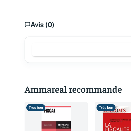
Avis (0)
Ammareal recommande
Très bon
Très bon