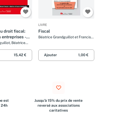
LIVRE
u droit fiscal:
Fiscal
s entreprises -
Béatrice Grandguillot et Francis
Grandguillot
 particuliers - À
uillot, Béatrice
t Vincent Dussart
i de finances
2023)
15,42 €
Ajouter
1,00 €
e est
Jusqu'à 15% du prix de vente
s 24h
reversé aux associations
caritatives