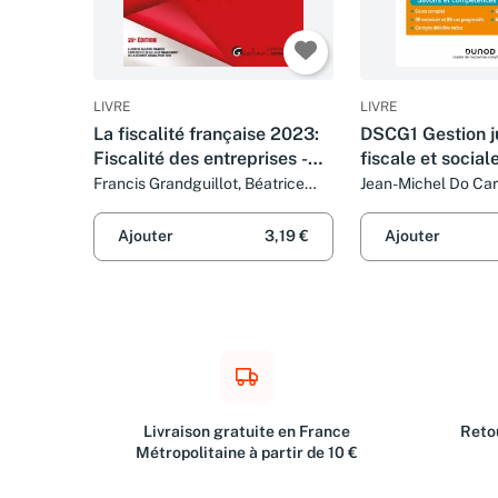
LIVRE
LIVRE
La fiscalité française 2023:
DSCG1 Gestion ju
Fiscalité des entreprises -
fiscale et social
Fiscalité des particuliers
2022/2023 (202
Francis Grandguillot, Béatrice
Jean-Michel Do Car
Grandguillot et Damien Falco
Laurent Grosclaud
Falco
Ajouter
3,19 €
Ajouter
Livraison gratuite en France
Retou
Métropolitaine à partir de 10 €