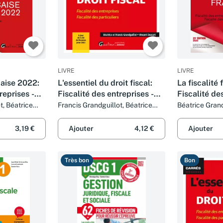
LIVRE
LIVRE
çaise 2022:
L'essentiel du droit fiscal:
La fiscalité 
reprises -
Fiscalité des entreprises -
Fiscalité de
ticuliers
Fiscalité des particuliers. À
fiscalité des
t, Béatrice
Francis Grandguillot, Béatrice
Béatrice Grand
mien Falco
Grandguillot et Vincent Dussart
Grandguillot
jour de la loi de finances
pour 2022
3,19 €
Ajouter
4,12 €
Ajouter
Très bon
Bon