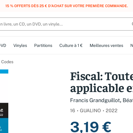
, DES POINTS, DES RÉCOMPENSES :
REJOIGNEZ GRATUITEMENT LE CLUB 
DVD
Vinyles
Partitions
Culture à 1 €
Meilleures ventes
N
Codes
Fiscal: Toute
applicable e
Francis Grandguillot
,
Béat
16
GUALINO
2022
3,19 €