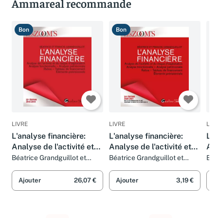
Ammareal recommande
Bon
Bon
B
LIVRE
LIVRE
LIV
L'analyse financière:
L'analyse financière:
L'a
Analyse de l'activité et
Analyse de l'activité et
Ana
du risque d'exploitation,
du risque d'exploitation,
du 
Béatrice Grandguillot et
Béatrice Grandguillot et
Béa
Francis Grandguillot
Francis Grandguillot
Fra
Analyse fonctionnelle,
Analyse fonctionnelle -
ana
Analyse patrimoniale,
Analyse patrimoniale,
ana
Ajouter
26,07 €
Ajouter
3,19 €
A
Ratios, Tableau de fin
Ratios - Tableaux de
rat