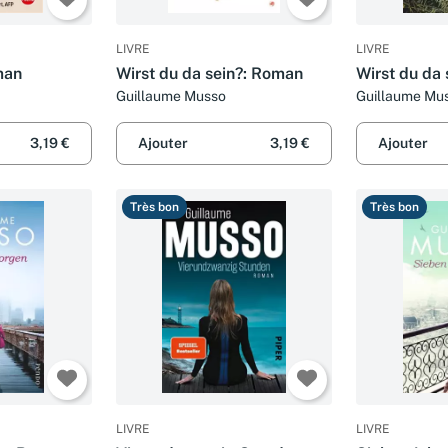
LIVRE
LIVRE
man
Wirst du da sein?: Roman
Wirst du da
Guillaume Musso
Guillaume Mu
3,19 €
Ajouter
3,19 €
Ajouter
Très bon
Très bon
LIVRE
LIVRE