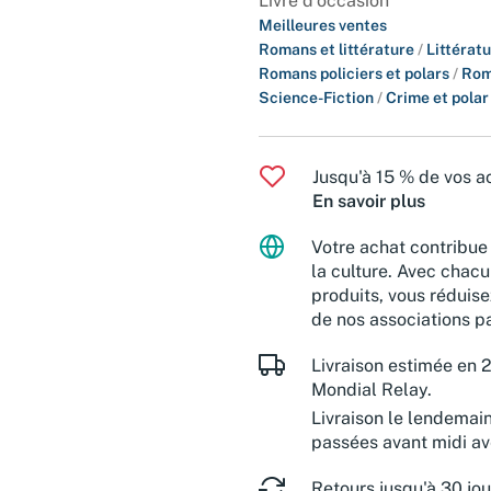
Livre d'occasion
Meilleures ventes
Romans et littérature
/
Littérat
Romans policiers et polars
/
Rom
Science-Fiction
/
Crime et polar
Jusqu'à 15 % de vos ac
En savoir plus
Votre achat contribue 
la culture. Avec chacu
produits, vous réduise
de nos associations pa
Livraison estimée en 2
Mondial Relay.
Livraison le lendemai
passées avant midi a
Retours jusqu'à 30 jou