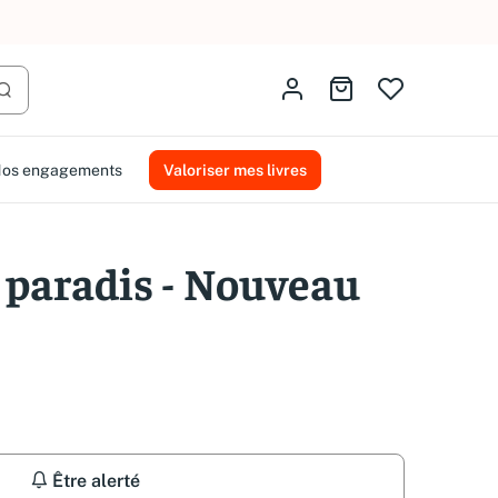
AMMAREAL.
Identifiez-vous
Aller au panier
Lancer la recherche
os engagements
Valoriser mes livres
 paradis - Nouveau
Être alerté