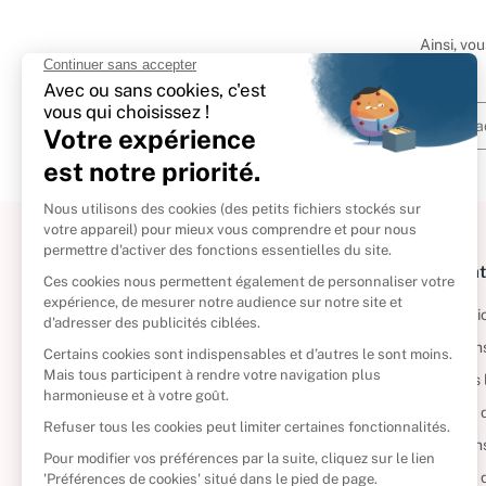
Ainsi, vo
À propos
Informat
Politique de retour
Informatio
Reprendre vos livres
Condition
Qui sommes-nous ?
Mentions 
Foire aux questions
Politique 
Nos engagements
Condition
CD d'occasion
Politique