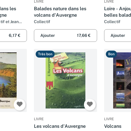
LIVRE
LIVRE
dans les
Balades nature dans les
Loire - Anjou
gne
volcans d'Auvergne
belles bala
tif et Jean
Collectif
Collectif
6,17 €
Ajouter
17,66 €
Ajouter
Très bon
Bon
LIVRE
LIVRE
Les volcans d'Auvergne
Volcans