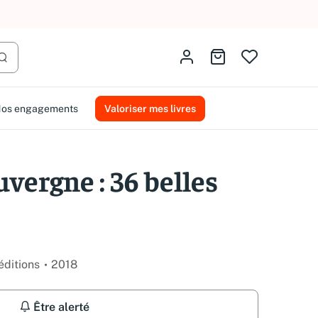
AMMAREAL.
Identifiez-vous
Aller au panier
Lancer la recherche
os engagements
Valoriser mes livres
vergne : 36 belles
éditions
2018
Être alerté