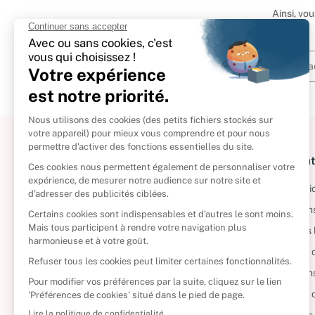
Ainsi, vo
À propos
Informat
Politique de retour
Informatio
Reprendre vos livres
Condition
Qui sommes-nous ?
Mentions 
Foire aux questions
Politique 
Nos engagements
Condition
CD d'occasion
Politique