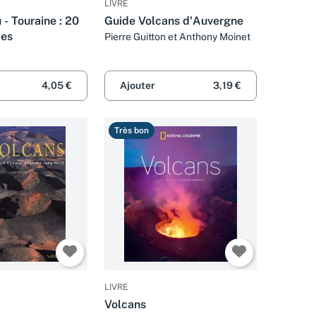
LIVRE
 - Touraine : 20
Guide Volcans d'Auvergne
des
Pierre Guitton et Anthony Moinet
4,05 €
Ajouter
3,19 €
Très bon
LIVRE
Volcans