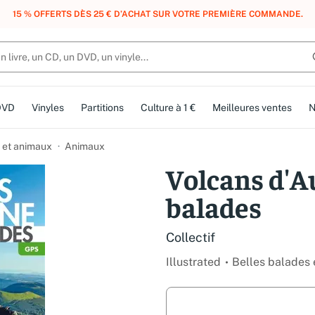
, DES POINTS, DES RÉCOMPENSES :
REJOIGNEZ GRATUITEMENT LE CLUB 
DVD
Vinyles
Partitions
Culture à 1 €
Meilleures ventes
N
 et animaux
Animaux
Volcans d'Au
balades
Collectif
Illustrated
Belles balades 