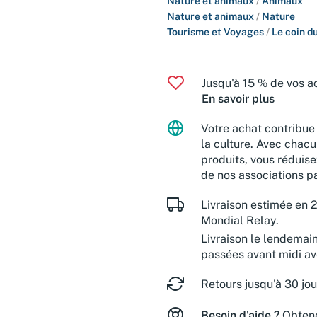
Nature et animaux
/
Animaux
Nature et animaux
/
Nature
Tourisme et Voyages
/
Le coin d
Jusqu'à 15 % de vos ac
En savoir plus
Votre achat contribue 
la culture. Avec chacu
produits, vous réduise
de nos associations pa
Livraison estimée en 2
Mondial Relay.
Livraison le lendemai
passées avant midi a
Retours jusqu'à 30 jou
Besoin d'aide ?
Obtene