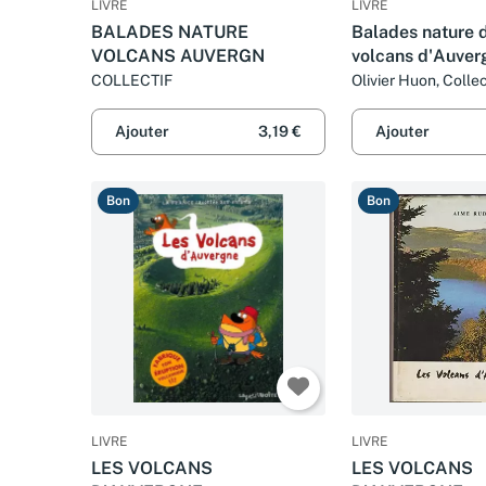
LIVRE
LIVRE
BALADES NATURE
Balades nature 
VOLCANS AUVERGN
volcans d'Auver
COLLECTIF
Olivier Huon, Collec
Chevallier
Ajouter
3,19 €
Ajouter
Bon
Bon
LIVRE
LIVRE
LES VOLCANS
LES VOLCANS