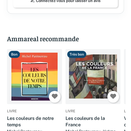
Connectez-vous pour laisser un avis
Ammareal recommande
Bon
Très bon
B
LIVRE
LIVRE
LIV
Les couleurs de notre
Les couleurs de la
Ver
temps
France
cou