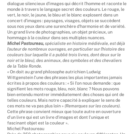
En 350 photographies d'auteur,
Couleurs
donne vie à un
dialogue silencieux d'images qui décrit l'homme et raconte le
monde à travers le langage secret des couleurs. Le rouge, le
vert, le noir, le jaune, le bleu et le blanc explosent dans un
concert d'images : paysages, visages, objets se succèdent
sous nos yeux dans une surenchère d'harmonie et de variété.
Un grand livre de photographies, un objet précieux, un
hommage à la couleur dans ses multiples nuances.
Michel Pastoureau,
spécialiste en histoire médiévale, est déjà
l'auteur de nombreux ouvrages, en particulier sur l'histoire des
couleurs (sur laquelle il a publié trois livres, dont deux sur le
noir et le bleu), des animaux, des symboles et des chevaliers
de la Table Ronde.
« On doit au grand philosophe autrichien Ludwig
Wittgenstein l'une des phrases les plus importantes jamais
écrites à propos des couleurs : « Si l'on nous demande : que
signifient les mots rouge, bleu, noir, blanc ? Nous pouvons
bien entendu montrer immédiatement des choses qui ont de
telles couleurs. Mais notre capacité à expliquer le sens de
ces mots ne va pas plus loin »
(Remarques sur les couleurs).
Cette phrase convient mieux que toute autre en ouverture
d'un livre qui est un livre d'images et dont l'unique et
fascinant objet est la couleur ».
Michel Pastoureau