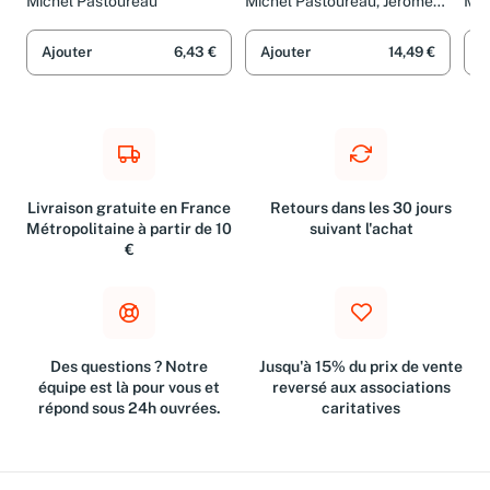
Michel Pastoureau
Michel Pastoureau, Jérôme
Mic
Serri et Pascal Ory
Ajouter
6,43 €
Ajouter
14,49 €
A
Livraison gratuite en France
Retours dans les 30 jours
Métropolitaine à partir de 10
suivant l'achat
€
Des questions ? Notre
Jusqu'à 15% du prix de vente
équipe est là pour vous et
reversé aux associations
répond sous 24h ouvrées.
caritatives