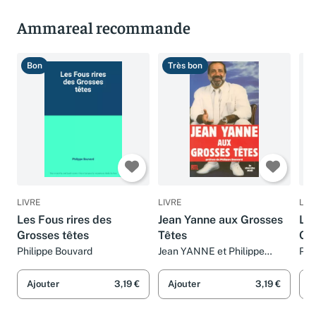
Ammareal recommande
Bon
Très bon
B
LIVRE
LIVRE
LIV
Les Fous rires des
Jean Yanne aux Grosses
Le 
Grosses têtes
Têtes
Gr
Philippe Bouvard
Jean YANNE et Philippe
Phi
BOUVARD
Ajouter
3,19 €
Ajouter
3,19 €
A