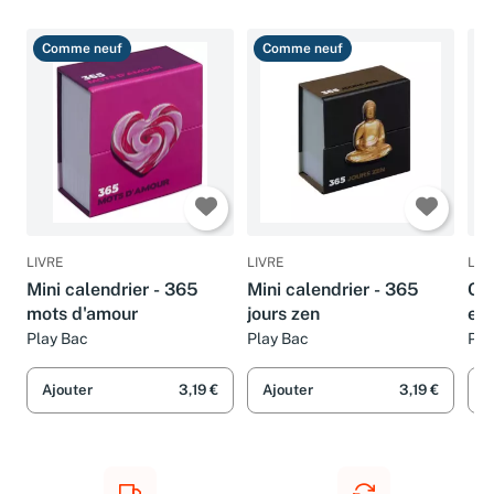
Ammareal recommande
Comme neuf
Comme neuf
B
LIVRE
LIVRE
LIV
Mini calendrier - 365
Mini calendrier - 365
Cal
mots d'amour
jours zen
en 
Bl
Play Bac
Play Bac
Pla
Ajouter
3,19 €
Ajouter
3,19 €
A