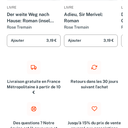
LIVRE
LIVRE
LIV
Der weite Weg nach
Adieu, Sir Merivel:
Die
Hause: Roman (insel
Roman
Geh
taschenbuch)
Ro
Rose Tremain
Rose Tremain
Ros
Ajouter
3,19 €
Ajouter
3,19 €
A
Livraison gratuite en France
Retours dans les 30 jours
Métropolitaine à partir de 10
suivant l'achat
€
Des questions ? Notre
Jusqu'à 15% du prix de vente