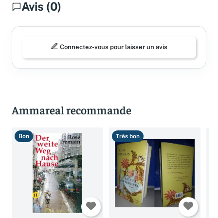
Avis (0)
Connectez-vous pour laisser un avis
Ammareal recommande
Bon
Très bon
T