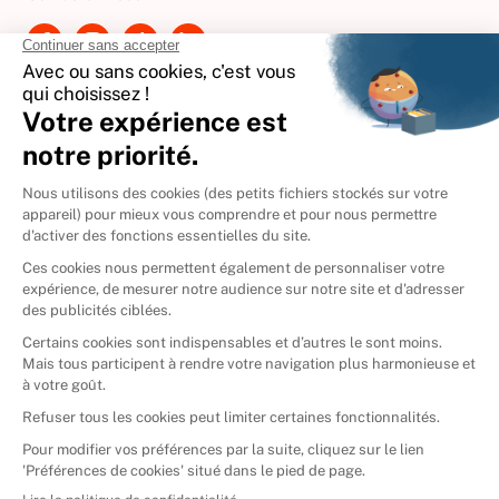
International
🇪🇸
Espagne
🇩🇪
Allemagne
🇮🇹
Italie
Donner vos livres