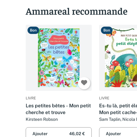
Ammareal recommande
Bon
Bon
LIVRE
LIVRE
Les petites bêtes - Mon petit
Es-tu là, petit é
cherche et trouve
Mon petit cache
Kirsteen Robson
Sam Taplin, Nicola B
Lefebvre et Emily 
Ajouter
46,02 €
Ajouter