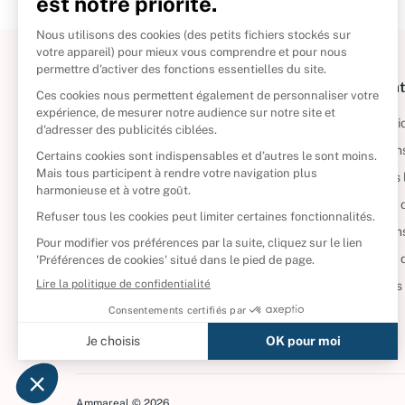
À propos
Informat
Politique de retour
Informatio
Reprendre vos livres
Condition
Qui sommes-nous ?
Mentions 
Foire aux questions
Politique 
Nos engagements
Condition
CD d'occasion
Politique
DVD d'occasion
Gérer vos
Livres d’occasion
Ammareal © 2026