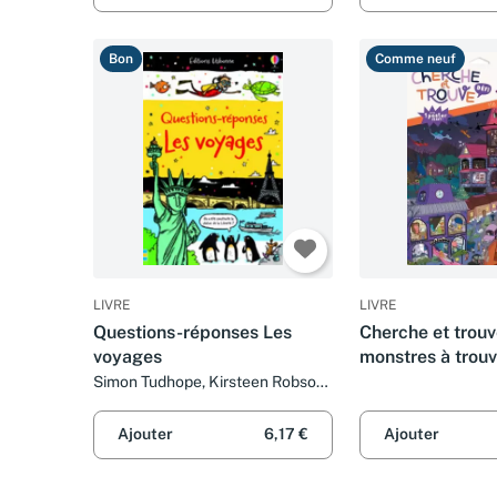
Bon
Comme neuf
LIVRE
LIVRE
Questions-réponses Les
Cherche et trouv
voyages
monstres à trouv
Simon Tudhope, Kirsteen Robson,
Nathalie Chaput, Kate Rimmer et
Sarah Horne
Ajouter
6,17 €
Ajouter