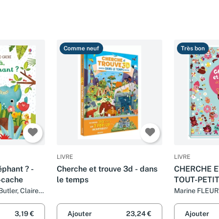
Comme neuf
Très bon
LIVRE
LIVRE
léphant ? -
Cherche et trouve 3d - dans
CHERCHE E
-cache
le temps
TOUT-PETIT
utler, Claire
Marine FLEU
Dove
3,19 €
Ajouter
23,24 €
Ajouter