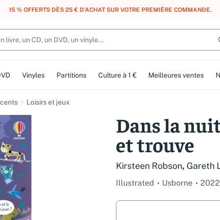
, DES POINTS, DES RÉCOMPENSES :
REJOIGNEZ GRATUITEMENT LE CLUB 
DVD
Vinyles
Partitions
Culture à 1 €
Meilleures ventes
N
cents
Loisirs et jeux
Dans la nuit
et trouve
Kirsteen Robson
,
Gareth 
Illustrated
Usborne
2022