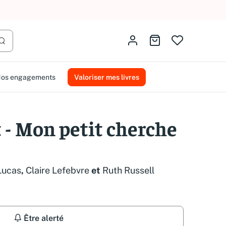
AMMAREAL.
Identifiez-vous
Aller au panier
Lancer la recherche
os engagements
Valoriser mes livres
 - Mon petit cherche
Lucas
,
Claire Lefebvre
et
Ruth Russell
Être alerté