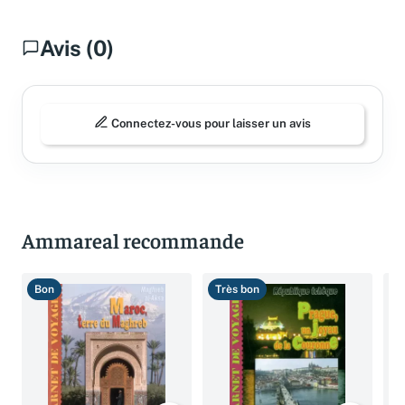
Avis (0)
Connectez-vous pour laisser un avis
Ammareal recommande
Bon
Très bon
B