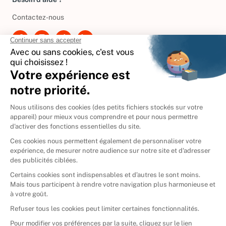
Besoin d'aide ?
Contactez-nous
International
🇪🇸
Espagne
🇩🇪
Allemagne
🇮🇹
Italie
Donner vos livres