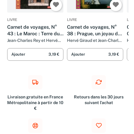
LIVRE
LIVRE
LIV
Carnet de voyages, N°
Carnet de voyages, N°
Car
43 : Le Maroc : Terre du
38 : Prague, un joyau de
Can
Maghreb
la Couronne : Cathédrale,
Jean-Charles Rey et Hervé
Hervé Giraud et Jean-Charles
Her
Giraud
Rey
Rey
palais, remparts, ruelles,
ponts, églises
Ajouter
3,19 €
Ajouter
3,19 €
A
Livraison gratuite en France
Retours dans les 30 jours
Métropolitaine à partir de 10
suivant l'achat
€