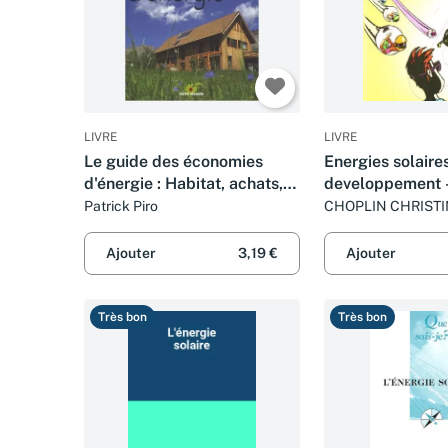
LIVRE
LIVRE
Le guide des économies
Energies solaire
d'énergie : Habitat, achats,
developpement 
mobilité
pays des energi
Patrick Piro
CHOPLIN CHRISTI
LAURENT
renouvelables
Ajouter
3,19 €
Ajouter
Très bon
Très bon