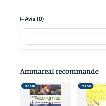
Avis (0)
Ammareal recommande
Très bon
Très bon