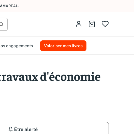
AMMAREAL.
Identifiez-vous
Aller au panier
Lancer la recherche
os engagements
Valoriser mes livres
 travaux d'économie
Être alerté