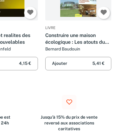
LIVRE
 realites des
Construire une maison
nouvelables
écologique : Les atouts du
bon sens, de l'habitat sain et
nfeld
Bernard Baudouin
des économies d'énergie
4,15 €
Ajouter
5,41 €
e est
Jusqu'à 15% du prix de vente
s 24h
reversé aux associations
caritatives