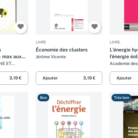
LIVRE
LIVRE
s
Économie des clusters
L'énergie hy
- max aux
l'énergie éo
Jérôme Vicente
es
NE ET
Academie des
3,19 €
Ajouter
3,19 €
Ajouter
Bon
Très bon