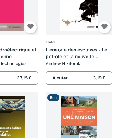
LIVRE
droélectrique et
L'énergie des esclaves - Le
lienne
pétrole et la nouvelle
servitude
 technologies
Andrew Nikiforuk
27,15 €
Ajouter
3,19 €
Bon