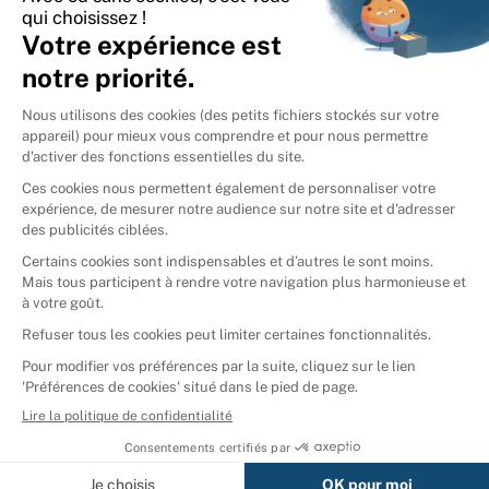
International
🇪🇸
Espagne
🇩🇪
Allemagne
🇮🇹
Italie
Donner vos livres
Ammareal © 2026
Afficher tous les résultats