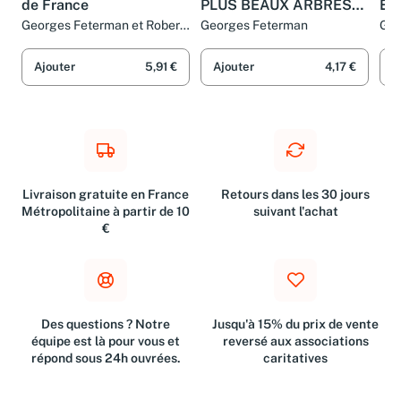
de France
PLUS BEAUX ARBRES
EX
DE FRANCE
FR
Georges Feterman et Robert
Georges Feterman
GE
Bourdu
AL
DU
Ajouter
5,91 €
Ajouter
4,17 €
A
Livraison gratuite en France
Retours dans les 30 jours
Métropolitaine à partir de 10
suivant l'achat
€
Des questions ? Notre
Jusqu'à 15% du prix de vente
équipe est là pour vous et
reversé aux associations
répond sous 24h ouvrées.
caritatives