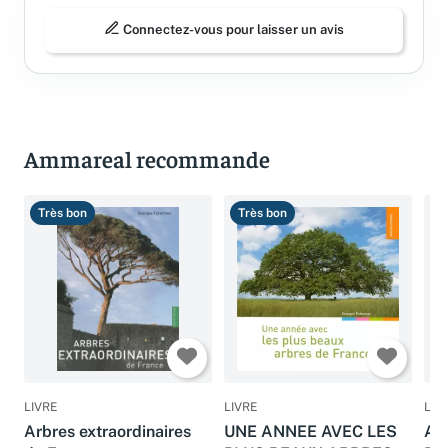
Connectez-vous pour laisser un avis
Ammareal recommande
Très bon
Très bon
B
LIVRE
LIVRE
LIV
Arbres extraordinaires
UNE ANNEE AVEC LES
AR