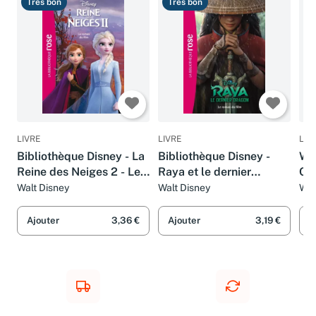
Très bon
Très bon
B
LIVRE
LIVRE
LIV
Bibliothèque Disney - La
Bibliothèque Disney -
Win
Reine des Neiges 2 - Le
Raya et le dernier
CL
roman du film
dragon - Le roman du
Walt Disney
Walt Disney
Wal
film
Ajouter
3,36 €
Ajouter
3,19 €
A