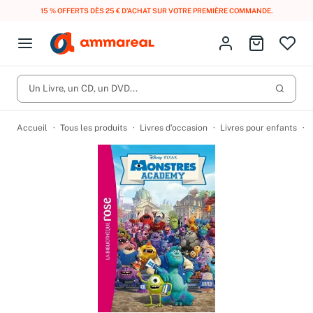
15 % OFFERTS DÈS 25 € D’ACHAT SUR VOTRE PREMIÈRE COMMANDE.
Fermer le menu
Identifiez-vous
Aller au p
Open menu
Livres d’occasion
Lancer 
Un Livre, un CD, un DVD...
CD d'occasion
Produits
Catégories
DVD d'occasion
Accueil
Tous les produits
Livres d’occasion
Livres pour enfants
Vinyles d'occasion
Partitions
Culture à 1 €
Vous n'avez pas trouvé l'article que vous cherchiez ?
Activez les notifications dans votre compte pour être alerté dès
Meilleures ventes
qu'il est en stock.
Nos engagements
Créer une alerte