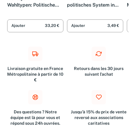
Wahlsysteme und
Politische Kultur und
Pol
Wahltypen: Politische
politisches System in
Me
Systeme und Regionale
Hessen
(Po
Kontexte im Vergleich
Vie
(German Edition)
So
Ajouter
33,20 €
Ajouter
3,49 €
A
Edi
Vie
So
Livraison gratuite en France
Retours dans les 30 jours
Métropolitaine à partir de 10
suivant l'achat
€
Des questions ? Notre
Jusqu'à 15% du prix de vente
équipe est là pour vous et
reversé aux associations
répond sous 24h ouvrées.
caritatives