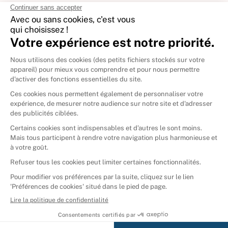
International
🇪🇸
Espagne
🇩🇪
Allemagne
🇮🇹
Italie
Donner vos livres
Ammareal © 2026