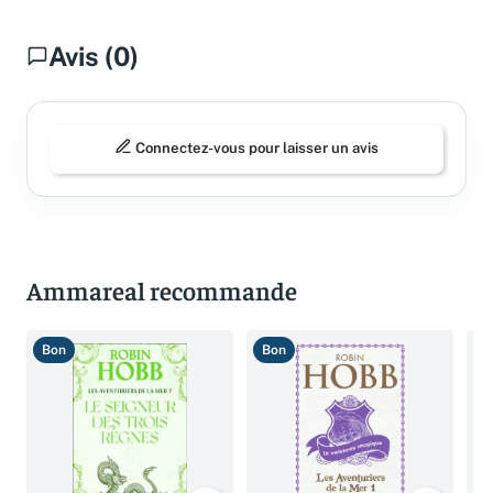
Avis (0)
Connectez-vous pour laisser un avis
Ammareal recommande
Bon
Bon
B