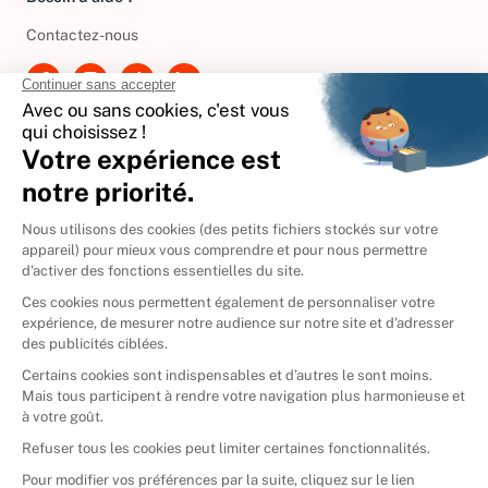
Contactez-nous
International
🇪🇸
Espagne
🇩🇪
Allemagne
🇮🇹
Italie
Donner vos livres