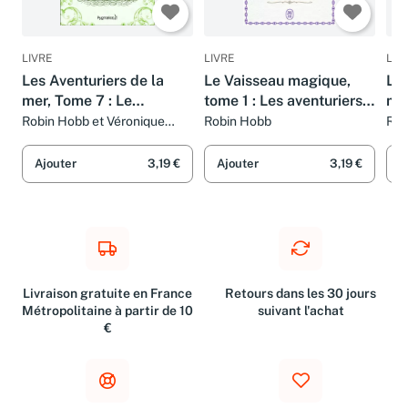
LIVRE
LIVRE
LIV
Les Aventuriers de la
Le Vaisseau magique,
Les
mer, Tome 7 : Le
tome 1 : Les aventuriers
mer
Seigneur des Trois
de la mer
te
Robin Hobb et Véronique
Robin Hobb
Rob
David-Marescot
Per
Règnes
Lo
Ajouter
3,19 €
Ajouter
3,19 €
A
Livraison gratuite en France
Retours dans les 30 jours
Métropolitaine à partir de 10
suivant l'achat
€