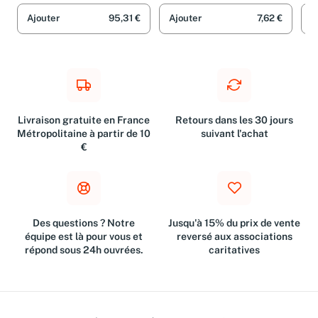
Kecskes et Christof Wolf
Zuk
Ajouter
95,31 €
Ajouter
7,62 €
A
Livraison gratuite en France
Retours dans les 30 jours
Métropolitaine à partir de 10
suivant l'achat
€
Des questions ? Notre
Jusqu'à 15% du prix de vente
équipe est là pour vous et
reversé aux associations
répond sous 24h ouvrées.
caritatives