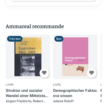
Ammareal recommande
Très bon
Bon
T
LIVRE
LIVRE
LIV
Struktur und sozialer
Demographischer Faktor.
Pe
Wandel einer Mittelstadt.
eva wissen
Soz
Euskirchen 1952-2002
Beg
Jürgen Friedrichs, Robert
Juliane Roloff
Rud