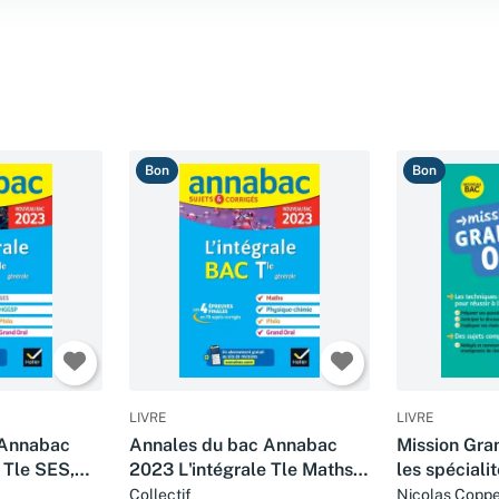
Bon
Bon
LIVRE
LIVRE
 Annabac
Annales du bac Annabac
Mission Gran
 Tle SES,
2023 L'intégrale Tle Maths,
les spécialit
rand Oral:
Physique-Chimie, Philo,
Bac 2022 - 
Collectif
Nicolas Coppe