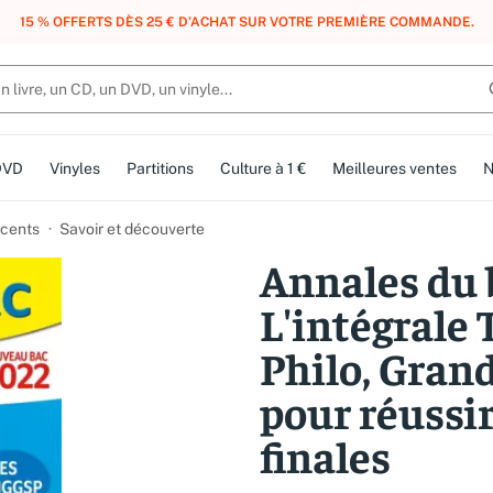
, DES POINTS, DES RÉCOMPENSES :
REJOIGNEZ GRATUITEMENT LE CLUB 
DVD
Vinyles
Partitions
Culture à 1 €
Meilleures ventes
N
cents
Savoir et découverte
Annales du 
L'intégrale 
Philo, Grand
pour réussir
finales