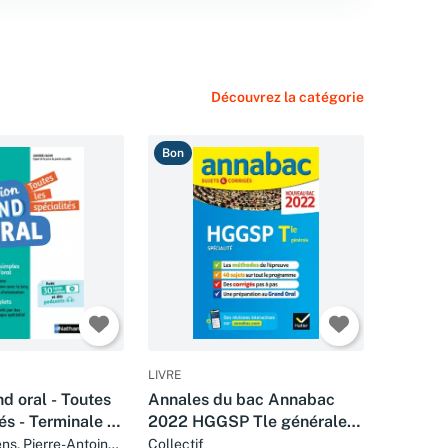
Découvrez la catégorie
Bon
LIVRE
d oral - Toutes
Annales du bac Annabac
és - Terminale -
2022 HGGSP Tle générale
Epreuve finale
(spécialité): méthodes &
ns, Pierre-Antoine
Collectif