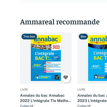
Ammareal recommande
Très bon
Bon
LIVRE
LIVRE
Annales du bac Annabac
Annales du bac
2022 L'intégrale Tle Maths,
2023 L'intégrale
Physique-Chimie, Philo,
HGGSP, Philo, G
Collectif
Collectif