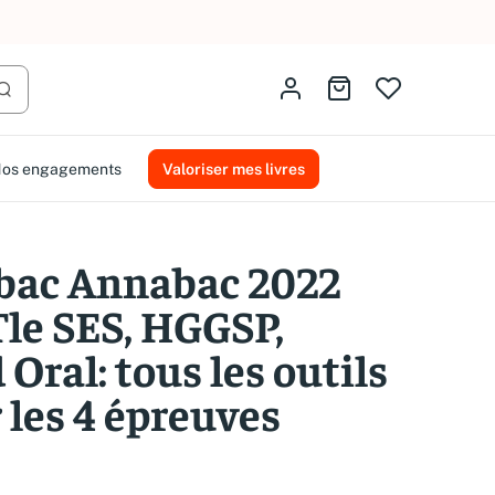
AMMAREAL.
Identifiez-vous
Aller au panier
Lancer la recherche
os engagements
Valoriser mes livres
bac Annabac 2022
Tle SES, HGGSP,
 Oral: tous les outils
 les 4 épreuves