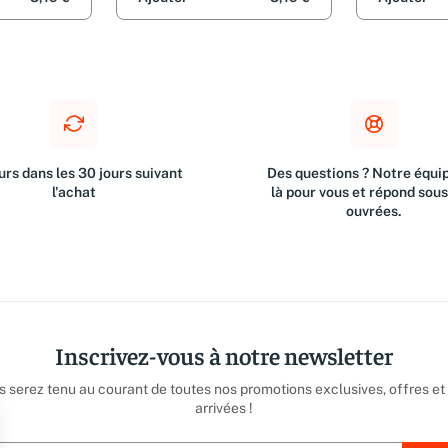
Janvier, Fabien Lamouche,
Charlotte Noirot-Nérin, Stéphanie
Ronchewski et Caroline Verleyen
rs dans les 30 jours suivant
Des questions ? Notre équip
l'achat
là pour vous et répond sou
ouvrées.
Inscrivez-vous à notre newsletter
us serez tenu au courant de toutes nos promotions exclusives, offres et
arrivées !