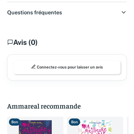
Questions fréquentes
Avis (0)
Connectez-vous pour laisser un avis
Ammareal recommande
Bon
Bon
B