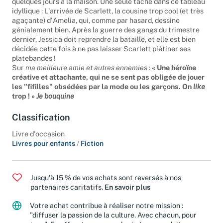
quelques jours à la maison. Une seule tache dans ce tableau
idyllique : L'arrivée de Scarlett, la cousine trop cool (et très
agaçante) d'Amelia, qui, comme par hasard, dessine
génialement bien. Après la guerre des gangs du trimestre
dernier, Jessica doit reprendre la bataille, et elle est bien
décidée cette fois à ne pas laisser Scarlett piétiner ses
platebandes !
Sur
ma meilleure amie et autres ennemies
:
« Une héroïne
créative et attachante, qui ne se sent pas obligée de jouer
les "fifilles" obsédées par la mode ou les garçons. On
like
trop ! »
Je bouquine
Classification
Livre d'occasion
Livres pour enfants
/
Fiction
Jusqu'à 15 % de vos achats sont reversés à nos
partenaires caritatifs.
En savoir plus
Votre achat contribue à réaliser notre mission :
"diffuser la passion de la culture. Avec chacun, pour