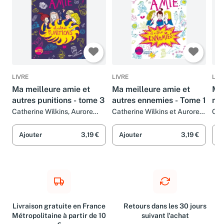
LIVRE
LIVRE
LIV
Ma meilleure amie et
Ma meilleure amie et
Ma 
autres punitions - tome 3
autres ennemies - Tome 1
me
- t
Catherine Wilkins, Aurore
Catherine Wilkins et Aurore
Cat
CALLIAS et Sarah Tardy
Callias
Tar
Ajouter
3,19 €
Ajouter
3,19 €
A
Livraison gratuite en France
Retours dans les 30 jours
Métropolitaine à partir de 10
suivant l'achat