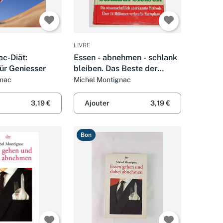
LIVRE
ac-Diät:
Essen - abnehmen - schlank
r Geniesser
bleiben. Das Beste der
Montignac Methode in einem
gnac
Michel Montignac
Buch
3,19 €
Ajouter
3,19 €
Bon