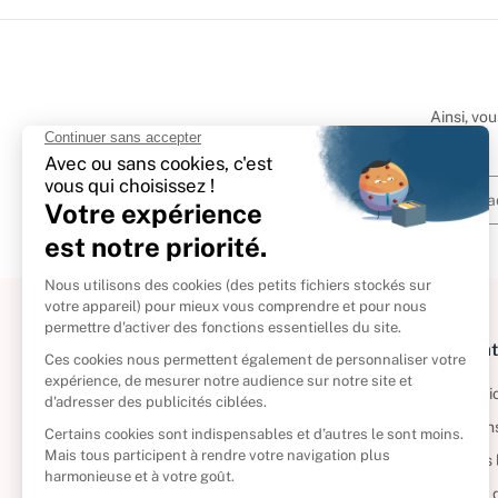
Ainsi, vo
À propos
Informat
Politique de retour
Informatio
Reprendre vos livres
Condition
Qui sommes-nous ?
Mentions 
Foire aux questions
Politique 