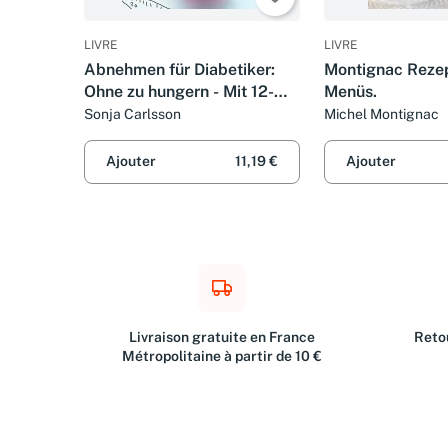
LIVRE
LIVRE
Abnehmen für Diabetiker:
Montignac Reze
Ohne zu hungern - Mit 12-
Menüs.
Wochen-Plan
Sonja Carlsson
Michel Montignac
Ajouter
11,19 €
Ajouter
Livraison gratuite en France
Retou
Métropolitaine à partir de 10 €