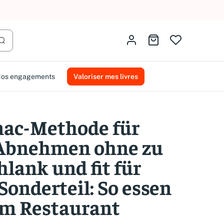
AMMAREAL.
Identifiez-vous
Aller au panier
Lancer la recherche
os engagements
Valoriser mes livres
nac-Methode für
 Abnehmen ohne zu
lank und fit für
Sonderteil: So essen
im Restaurant