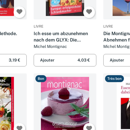
LIVRE
LIVRE
Methode.
Ich esse um abzunehmen
Die Montign
nach dem GLYX: Die
Abnehmen fü
Montignac-Methode für die
Michel Montignac
Michel Monti
Frau: Die Montignac-
Methode speziell für Frauen.
3,19 €
Ajouter
4,03 €
Ajouter
Europas erfolgreichster
Bon
Très bon