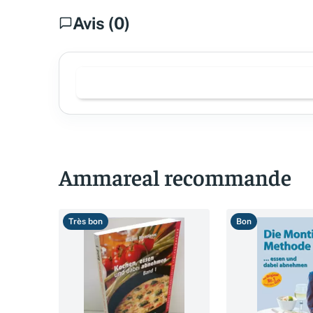
Avis (0)
Ammareal recommande
Très bon
Bon