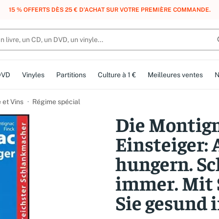
, DES POINTS, DES RÉCOMPENSES :
REJOIGNEZ GRATUITEMENT LE CLUB 
DVD
Vinyles
Partitions
Culture à 1 €
Meilleures ventes
N
 et Vins
Régime spécial
Die Montig
Einsteiger:
hungern. Sch
immer. Mit 
Sie gesund 