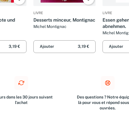
LIVRE
LIVRE
pte und
Desserts minceur, Montignac
Essen gehen
abnehmen.
Michel Montignac
Michel Monti
3,19 €
Ajouter
3,19 €
Ajouter
rs dans les 30 jours suivant
Des questions ? Notre équip
l'achat
là pour vous et répond sou
ouvrées.