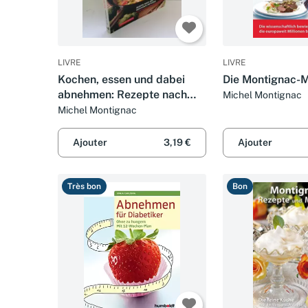
LIVRE
LIVRE
Kochen, essen und dabei
Die Montignac-
abnehmen: Rezepte nach
Michel Montignac
der Montignac-Methode
Michel Montignac
Ajouter
3,19 €
Ajouter
Très bon
Bon