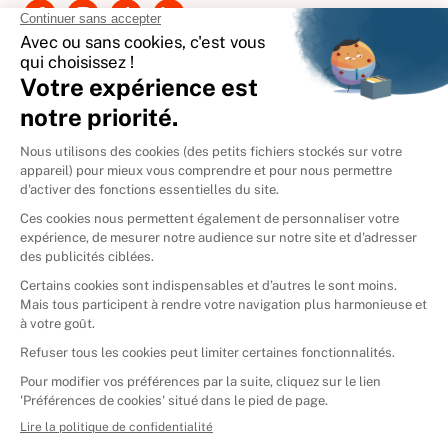
International
🇪🇸
Espagne
🇩🇪
Allemagne
🇮🇹
Italie
Donner vos livres
Ammareal © 2026