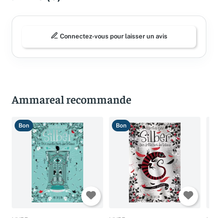
Connectez-vous pour laisser un avis
Ammareal recommande
Bon
Bon
B