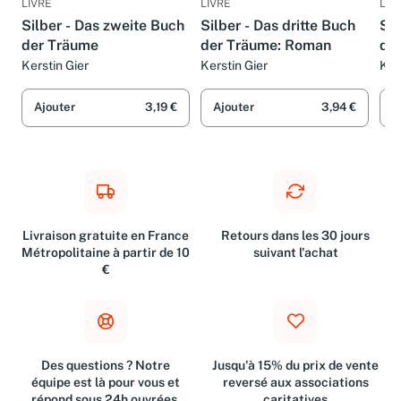
LIVRE
LIVRE
LIV
Silber - Das zweite Buch
Silber - Das dritte Buch
Sil
der Träume
der Träume: Roman
de
(Si
Kerstin Gier
Kerstin Gier
Ker
Ajouter
3,19 €
Ajouter
3,94 €
A
Livraison gratuite en France
Retours dans les 30 jours
Métropolitaine à partir de 10
suivant l'achat
€
Des questions ? Notre
Jusqu'à 15% du prix de vente
équipe est là pour vous et
reversé aux associations
répond sous 24h ouvrées.
caritatives