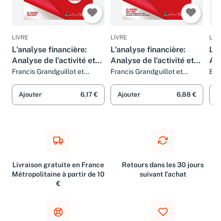
LIVRE
LIVRE
LIV
L'analyse financière:
L'analyse financière:
L'a
Analyse de l'activité et
Analyse de l'activité et
Ana
du risque d'exploitation -
du risque d'exploitation -
du 
Francis Grandguillot et
Francis Grandguillot et
Béa
Béatrice Grandguillot
Béatrice Grandguillot
Fra
Analyse fonctionnelle -
Analyse fonctionnelle -
Ana
Analyse patrimoniale -
Analyse patrimoniale -
Ana
Ajouter
6,17 €
Ajouter
6,88 €
A
Ratios - Tableau de
Ratios - Tableau de
Rat
Livraison gratuite en France
Retours dans les 30 jours
Métropolitaine à partir de 10
suivant l'achat
€