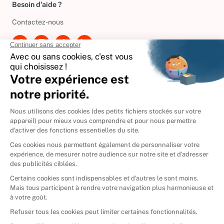
Besoin d'aide ?
Contactez-nous
International
🇪🇸
Espagne
🇩🇪
Allemagne
🇮🇹
Italie
Donner vos livres