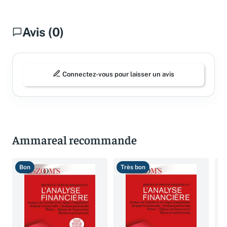
Avis (0)
Connectez-vous pour laisser un avis
Ammareal recommande
Bon
Très bon
B