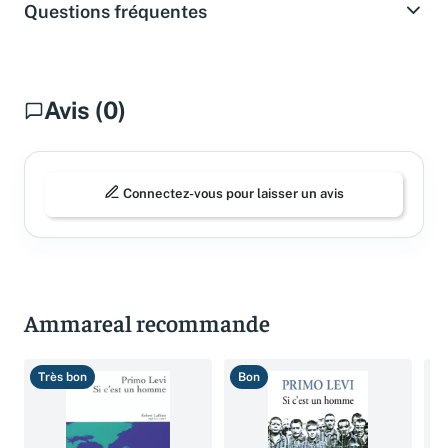
Questions fréquentes
Avis (0)
Connectez-vous pour laisser un avis
Ammareal recommande
Très bon
Bon
B