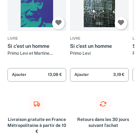
LIVRE
LIVRE
LIV
Si c'est un homme
Si c'est un homme
SI
Primo Levi et Martine
Primo Levi
Pri
Schruoffeneger
Ajouter
13,08 €
Ajouter
3,19 €
A
Livraison gratuite en France
Retours dans les 30 jours
Métropolitaine à partir de 10
suivant l'achat
€