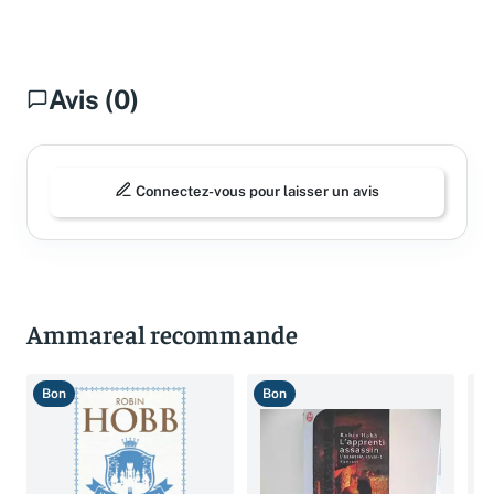
Questions fréquentes
Avis (0)
Connectez-vous pour laisser un avis
Ammareal recommande
Bon
Bon
B