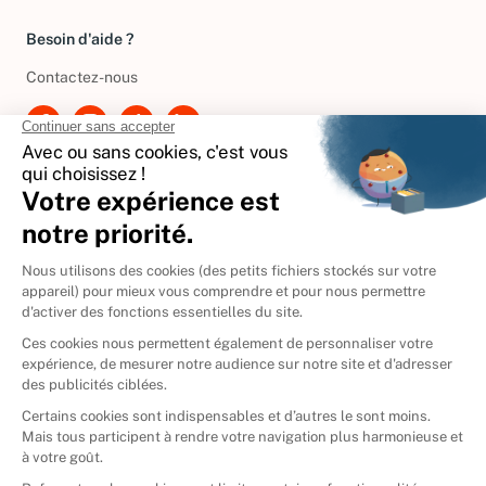
Gérer vos cookies
Besoin d'aide ?
Contactez-nous
International
🇪🇸
Espagne
🇩🇪
Allemagne
🇮🇹
Italie
Donner vos livres