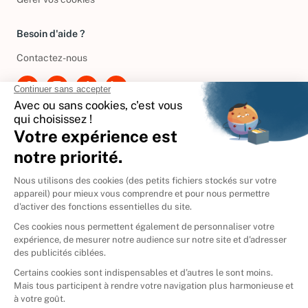
Gérer vos cookies
Besoin d'aide ?
Contactez-nous
International
🇪🇸
Espagne
🇩🇪
Allemagne
🇮🇹
Italie
Donner vos livres