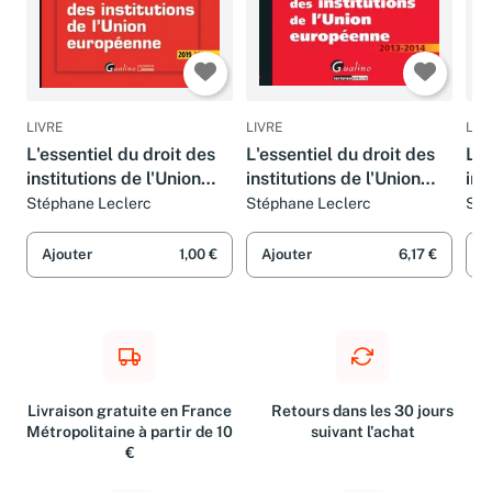
LIVRE
LIVRE
LIV
L'essentiel du droit des
L'essentiel du droit des
L'e
institutions de l'Union
institutions de l'Union
ins
européenne
européenne
eu
Stéphane Leclerc
Stéphane Leclerc
Sté
Ajouter
1,00 €
Ajouter
6,17 €
A
Livraison gratuite en France
Retours dans les 30 jours
Métropolitaine à partir de 10
suivant l'achat
€