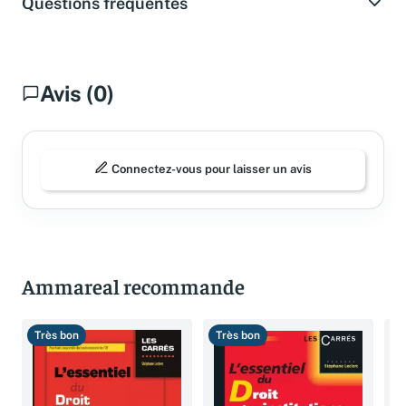
Questions fréquentes
Avis (0)
Connectez-vous pour laisser un avis
Ammareal recommande
Très bon
Très bon
T