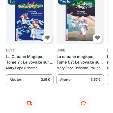
Bon
Très bon
B
LIVRE
LIVRE
LIV
La Cabane Magique,
La cabane magique,
La
Tome 7 : Le voyage sur la
Tome 07: Le voyage sur
num
Lune
la lune
Am
Mary Pope Osborne
Mary Pope Osborne, Philippe
Mar
Masson et Marie-Hélène
DELVAL
Ajouter
3,19 €
Ajouter
3,67 €
A