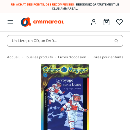
UN ACHAT, DES POINTS, DES RÉCOMPENSES :
REJOIGNEZ GRATUITEMENT LE
CLUB AMMAREAL.
Fermer le menu
Identifiez-vous
Aller au p
Open menu
Livres d’occasion
Lancer 
CD d'occasion
Un Livre, un CD, un DVD...
Produits
Catégories
DVD d'occasion
Accueil
Tous les produits
Livres d’occasion
Livres pour enfants
Vinyles d'occasion
Partitions
Culture à 1 €
Vous n'avez pas trouvé l'article que vous cherchiez ?
Activez les notifications dans votre compte pour être alerté dès
Meilleures ventes
qu'il est en stock.
Nos engagements
Créer une alerte