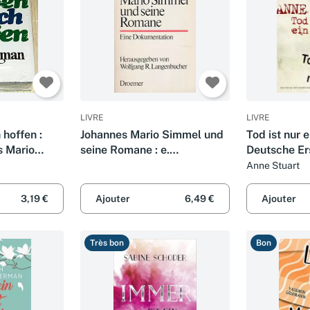
LIVRE
LIVRE
 hoffen :
Johannes Mario Simmel und
Tod ist nur 
s Mario
seine Romane : e.
Deutsche E
Dokumentation
Anne Stuart
3,19 €
Ajouter
6,49 €
Ajouter
Très bon
Bon