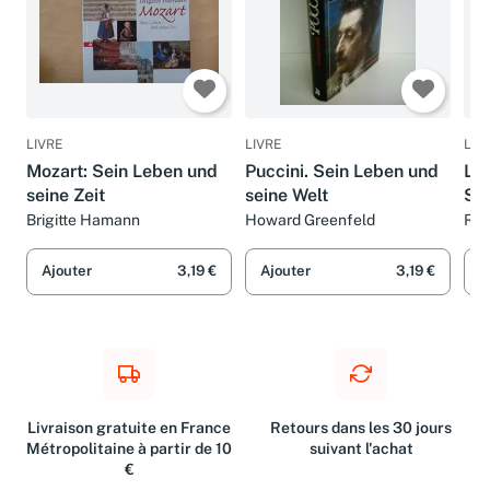
LIVRE
LIVRE
LIV
Mozart: Sein Leben und
Puccini. Sein Leben und
Lut
seine Zeit
seine Welt
Sei
Brigitte Hamann
Howard Greenfeld
Ric
Ajouter
3,19 €
Ajouter
3,19 €
A
Livraison gratuite en France
Retours dans les 30 jours
Métropolitaine à partir de 10
suivant l'achat
€