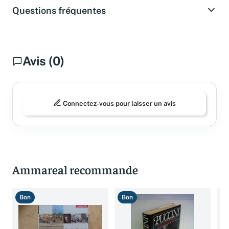
Questions fréquentes
Avis (0)
Connectez-vous pour laisser un avis
Ammareal recommande
Bon
Bon
B