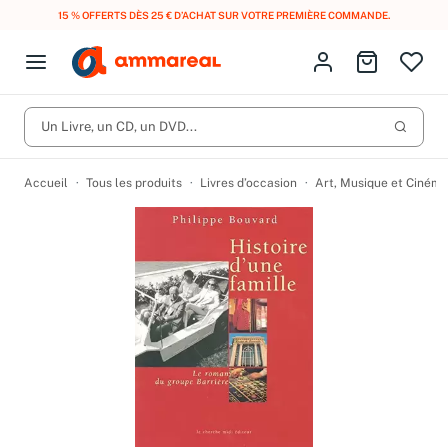
15 % OFFERTS DÈS 25 € D’ACHAT SUR VOTRE PREMIÈRE COMMANDE.
Fermer le menu
Identifiez-vous
Aller au p
Open menu
Livres d’occasion
Lancer 
Un Livre, un CD, un DVD...
CD d'occasion
Produits
Catégories
DVD d'occasion
Accueil
Tous les produits
Livres d’occasion
Art, Musique et Cinéma
Vinyles d'occasion
Partitions
Culture à 1 €
Vous n'avez pas trouvé l'article que vous cherchiez ?
Activez les notifications dans votre compte pour être alerté dès
Meilleures ventes
qu'il est en stock.
Nos engagements
Créer une alerte