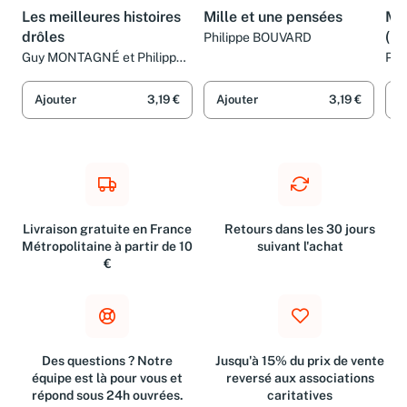
Les meilleures histoires
Mille et une pensées
Mil
drôles
(no
Philippe BOUVARD
Guy MONTAGNÉ et Philippe
Phi
BOUVARD
Ajouter
3,19 €
Ajouter
3,19 €
A
Livraison gratuite en France
Retours dans les 30 jours
Métropolitaine à partir de 10
suivant l'achat
€
Des questions ? Notre
Jusqu'à 15% du prix de vente
équipe est là pour vous et
reversé aux associations
répond sous 24h ouvrées.
caritatives