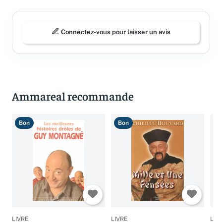
Connectez-vous pour laisser un avis
Ammareal recommande
Bon
Bon
B
LIVRE
LIVRE
LIV