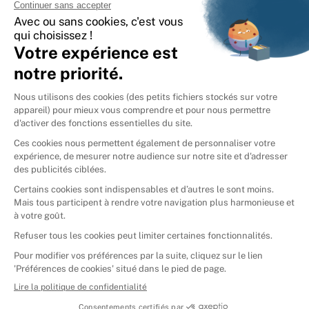
International
🇪🇸
Espagne
🇩🇪
Allemagne
🇮🇹
Italie
Donner vos livres
Ammareal © 2026