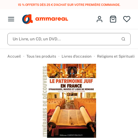
15 % OFFERTS DÈS 25 € D’ACHAT SUR VOTRE PREMIÈRE COMMANDE.
Fermer le menu
Identifiez-vous
Aller au p
Open menu
Livres d’occasion
Lancer 
Un Livre, un CD, un DVD...
CD d'occasion
Produits
Catégories
DVD d'occasion
Accueil
Tous les produits
Livres d’occasion
Religions et Spiritualit
Vinyles d'occasion
Partitions
Culture à 1 €
Vous n'avez pas trouvé l'article que vous cherchiez ?
Activez les notifications dans votre compte pour être alerté dès
Meilleures ventes
qu'il est en stock.
Nos engagements
Créer une alerte