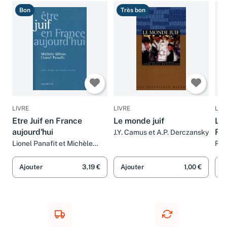
Bon
Très bon
B
LIVRE
LIVRE
LIV
Etre Juif en France
Le monde juif
Le 
aujourd'hui
Réc
J.Y. Camus et A.P. Derczansky
Lionel Panafit et Michèle
Ray
Bitton
Ajouter
3,19 €
Ajouter
1,00 €
A