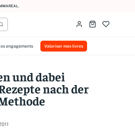
AMMAREAL.
Identifiez-vous
Aller au panier
Lancer la recherche
os engagements
Valoriser mes livres
en und dabei
Rezepte nach der
-Methode
2011