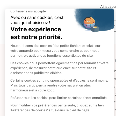
Ainsi, vo
À propos
Informat
Politique de retour
Informatio
Reprendre vos livres
Condition
Qui sommes-nous ?
Mentions 
Foire aux questions
Politique 
Nos engagements
Condition
CD d'occasion
Politique