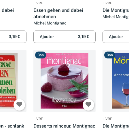
LIVRE
LIVRE
 dabei
Essen gehen und dabei
Die Montign
abnehmen
Michel Monti
Michel Montignac
3,19 €
Ajouter
3,19 €
Ajouter
Bon
Bon
LIVRE
LIVRE
n - schlank
Desserts minceur, Montignac
Die Montign