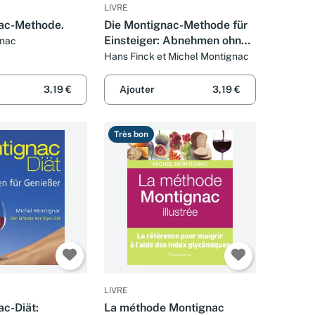
LIVRE
ac-Methode.
Die Montignac-Methode für
Einsteiger: Abnehmen ohne
gnac
zu hungern. Schlank und fit
Hans Finck et Michel Montignac
für immer. Mit Sonderteil: So
essen Sie gesund im
3,19 €
Ajouter
3,19 €
Restaurant
Très bon
LIVRE
ac-Diät:
La méthode Montignac