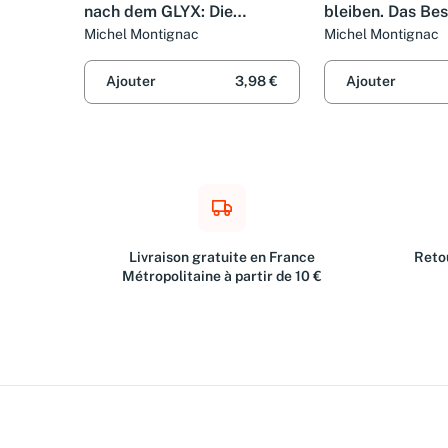
nach dem GLYX: Die
bleiben. Das Bes
Montignac-Methode für die
Montignac Meth
Michel Montignac
Michel Montignac
Frau: Die Montignac-
Buch
Methode speziell für Frauen.
Ajouter
3,98 €
Ajouter
Europas erfolgreichster
Livraison gratuite en France
Retou
Métropolitaine à partir de 10 €