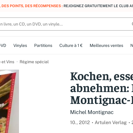
, DES POINTS, DES RÉCOMPENSES :
REJOIGNEZ GRATUITEMENT LE CLUB 
DVD
Vinyles
Partitions
Culture à 1 €
Meilleures ventes
N
 et Vins
Régime spécial
Kochen, ess
abnehmen: 
Montignac
Michel Montignac
10., 2012
Artulen Verlag