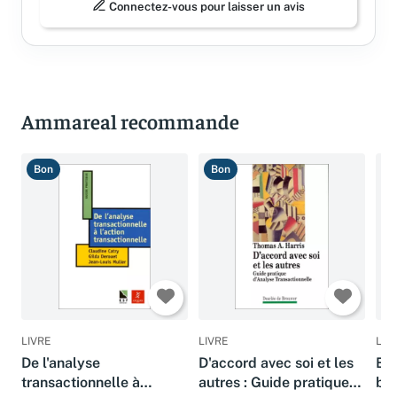
Connectez-vous pour laisser un avis
Ammareal recommande
Bon
Bon
T
LIVRE
LIVRE
LIV
De l'analyse
D'accord avec soi et les
Bi
transactionnelle à
autres : Guide pratique
bie