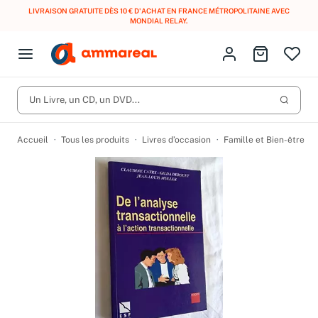
LIVRAISON GRATUITE DÈS 10 € D'ACHAT EN FRANCE MÉTROPOLITAINE AVEC
MONDIAL RELAY
.
Fermer le menu
Identifiez-vous
Aller au p
Open menu
Livres d’occasion
Lancer 
CD d'occasion
Un Livre, un CD, un DVD...
Produits
Catégories
DVD d'occasion
Accueil
Tous les produits
Livres d’occasion
Famille et Bien-être
Vinyles d'occasion
Partitions
Culture à 1 €
Vous n'avez pas trouvé l'article que vous cherchiez ?
Activez les notifications dans votre compte pour être alerté dès
Meilleures ventes
qu'il est en stock.
Nos engagements
Créer une alerte