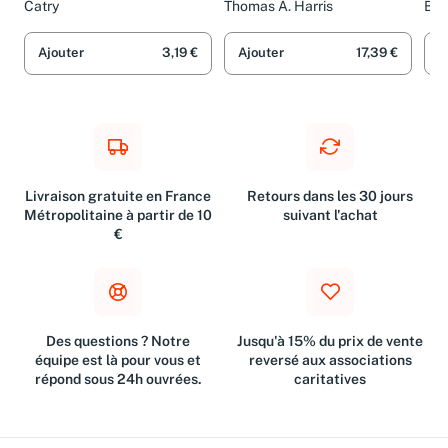
l'action transactionnelle
d'analyse
Catry
Thomas A. Harris
Béa
transactionnelle
Ajouter
3,19 €
Ajouter
17,39 €
A
Livraison gratuite en France
Retours dans les 30 jours
Métropolitaine à partir de 10
suivant l'achat
€
Des questions ? Notre
Jusqu'à 15% du prix de vente
équipe est là pour vous et
reversé aux associations
répond sous 24h ouvrées.
caritatives