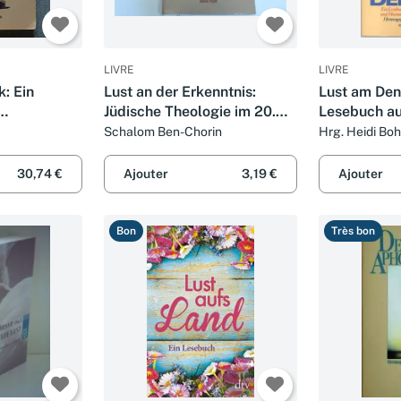
LIVRE
LIVRE
k: Ein
Lust an der Erkenntnis:
Lust am Den
Jüdische Theologie im 20.
Lesebuch au
Jahrhundert: Ein Lesebuch
Natur- und
Schalom Ben-Chorin
Hrg. Heidi Boh
(Piper Taschenbuch)
Humanwisse
1991 (Piper
30,74 €
Ajouter
3,19 €
Ajouter
Bon
Très bon