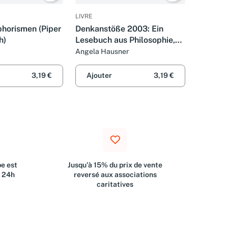
LIVRE
horismen (Piper
Denkanstöße 2003: Ein
h)
Lesebuch aus Philosophie,
Kultur und Wissenschaft
Angela Hausner
(Piper Taschenbuch, Band
3616)
3,19 €
Ajouter
3,19 €
e est
Jusqu'à 15% du prix de vente
s 24h
reversé aux associations
caritatives