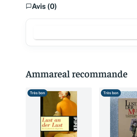
Avis (0)
Ammareal recommande
Très bon
Très bon