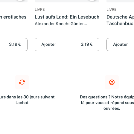
LIVRE
LIVRE
in erotisches
Lust aufs Land: Ein Lesebuch
Deutsche Ap
Taschenbuc
Alexander Knecht Günter
Stolzenberger
3,19 €
Ajouter
3,19 €
Ajouter
rs dans les 30 jours suivant
Des questions ? Notre équip
l'achat
là pour vous et répond sou
ouvrées.