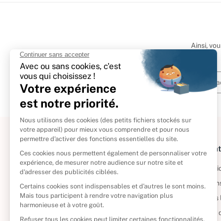
Ainsi, vo
À propos
Informat
Politique de retour
Informatio
Reprendre vos livres
Condition
Qui sommes-nous ?
Mentions 
Foire aux questions
Politique 