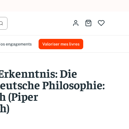
AMMAREAL.
Identifiez-vous
Aller au panier
Lancer la recherche
os engagements
Valoriser mes livres
 Erkenntnis: Die
deutsche Philosophie:
h (Piper
h)