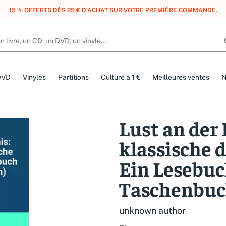
, DES POINTS, DES RÉCOMPENSES :
REJOIGNEZ GRATUITEMENT LE CLUB 
DVD
Vinyles
Partitions
Culture à 1 €
Meilleures ventes
N
Lust an der
klassische 
Ein Lesebuc
Taschenbuc
unknown author