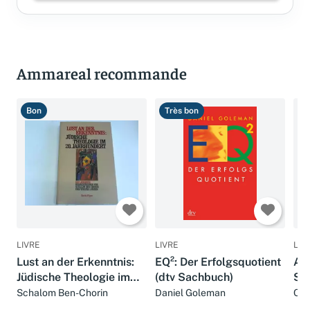
Ammareal recommande
Bon
Très bon
B
LIVRE
LIVRE
LIV
Lust an der Erkenntnis:
EQ²: Der Erfolgsquotient
Auf
Jüdische Theologie im
(dtv Sachbuch)
Sa
20. Jahrhundert: Ein
Schalom Ben-Chorin
Daniel Goleman
Car
Lesebuch (Piper