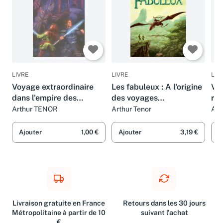
LIVRE
LIVRE
LIV
Voyage extraordinaire
Les fabuleux : A l'origine
Voy
dans l'empire des
des voyages
ro
mondes
extraordinaires
Arthur TENOR
Arthur Tenor
Art
Ajouter
1,00 €
Ajouter
3,19 €
A
Livraison gratuite en France
Retours dans les 30 jours
Métropolitaine à partir de 10
suivant l'achat