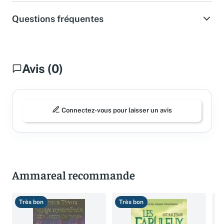
Questions fréquentes
Avis (0)
Connectez-vous pour laisser un avis
Ammareal recommande
Très bon
Très bon
B