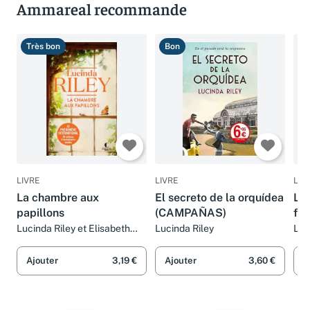
Ammareal recommande
Très bon
Bon
T
LIVRE
LIVRE
LIV
La chambre aux
El secreto de la orquídea
La 
papillons
(CAMPAÑAS)
fal
Lucinda Riley et Elisabeth
Lucinda Riley
LUC
Luc
Bar
Ajouter
3,19 €
Ajouter
3,60 €
A