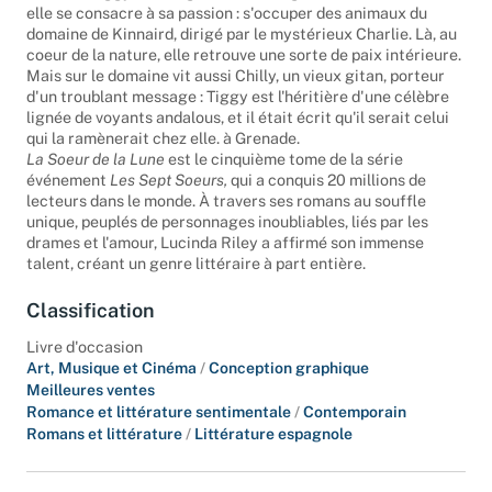
monde -, Tiggy se réfugie dans les Highlands écossais, où
elle se consacre à sa passion : s'occuper des animaux du
domaine de Kinnaird, dirigé par le mystérieux Charlie. Là, au
coeur de la nature, elle retrouve une sorte de paix intérieure.
Mais sur le domaine vit aussi Chilly, un vieux gitan, porteur
d'un troublant message : Tiggy est l'héritière d'une célèbre
lignée de voyants andalous, et il était écrit qu'il serait celui
qui la ramènerait chez elle. à Grenade.
La Soeur de la Lune
est le cinquième tome de la série
événement
Les Sept Soeurs,
qui a conquis 20 millions de
lecteurs dans le monde. À travers ses romans au souffle
unique, peuplés de personnages inoubliables, liés par les
drames et l'amour, Lucinda Riley a affirmé son immense
talent, créant un genre littéraire à part entière.
Classification
Livre d'occasion
Art, Musique et Cinéma
/
Conception graphique
Meilleures ventes
Romance et littérature sentimentale
/
Contemporain
Romans et littérature
/
Littérature espagnole