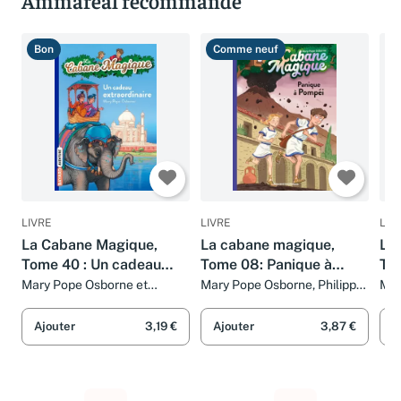
Ammareal recommande
Bon
Comme neuf
T
LIVRE
LIVRE
LIV
La Cabane Magique,
La cabane magique,
La
Tome 40 : Un cadeau
Tome 08: Panique à
To
extraordinaire
Pompéi
che
Mary Pope Osborne et
Mary Pope Osborne, Philippe
Mar
Philippe Masson
Masson et Marie-Hélène
Phi
DELVAL
Ajouter
3,19 €
Ajouter
3,87 €
A