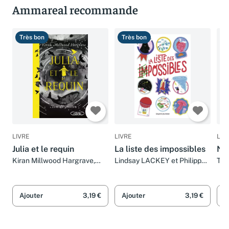
Ammareal recommande
Très bon
Très bon
T
LIVRE
LIVRE
LIV
Julia et le requin
La liste des impossibles
Nos
Kiran Millwood Hargrave,
Lindsay LACKEY et Philippe
Tah
Tom de Freston et Sarah
MOTHE
Mo
Tardy
Ajouter
3,19 €
Ajouter
3,19 €
A