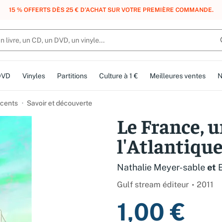
, DES POINTS, DES RÉCOMPENSES :
REJOIGNEZ GRATUITEMENT LE CLUB 
DVD
Vinyles
Partitions
Culture à 1 €
Meilleures ventes
N
cents
Savoir et découverte
Le France, u
l'Atlantiqu
Nathalie Meyer-sable
et
Gulf stream éditeur
2011
1,00 €