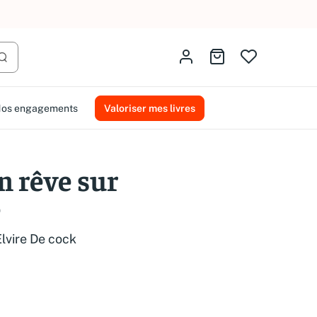
AMMAREAL.
Identifiez-vous
Aller au panier
Lancer la recherche
os engagements
Valoriser mes livres
n rêve sur
e
Elvire De cock