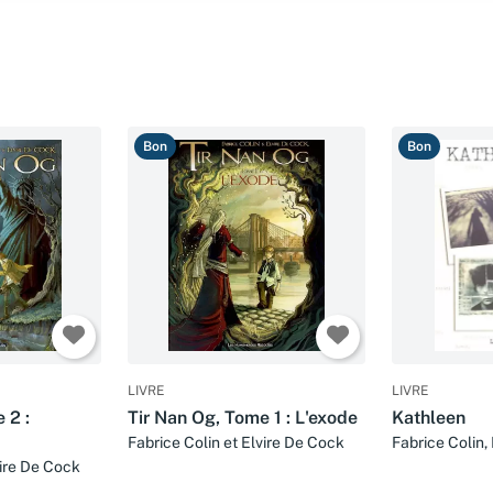
Bon
Bon
LIVRE
LIVRE
 2 :
Tir Nan Og, Tome 1 : L'exode
Kathleen
Fabrice Colin et Elvire De Cock
Fabrice Colin,
Caroll' Planqu
vire De Cock